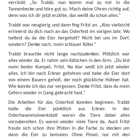
verrückt: „So Trabbi, nun komm mal zu mir in die
Tannenhecke und höre gut zu. Mach deine Ohren richtig auf,
denn was ich dir jetzt erzähle, das weißt du schon alles.”
Trabbi war neugierig und dann fing Fritzi an. „Also vielleicht
erinnerst du dich noch an das Osterfest im vorigen Jahr. Wo
hattest du da die Eier hergeholt? Nicht bei uns im Dorf,
sondern? Denke nach, mein schlauer Köter.”
Trabbi brauchte nicht lange nachzudenken. Plötzlich war
alles wieder da. Er nahm sein Kätzchen in den Arm: „Du bist
mein bester Kumpel, Fritzi. Na klar weiß ich jetzt wieder
alles. Ich bin nach Erkner gefahren und habe die Eier dort
von einem Bauern geholt, der noch glückliche Hühner hat.
Wie konnte ich das nur vergessen. Danke Fritzi, dass du mein
Gehirn wieder in Gang gebracht hast.”
Die Arbeiten für das Osterfest konnten beginnen. Trabbi
holte die Eier pünktlich aus Erkner. In der
Osterhasenmalwerkstatt waren die Tiere dabei alles
vorzubereiten. Es waren wieder viele Tiere da. Auch Fritzi
freute sich schon ihre Pfoten in die Farbe zu stecken um
dann die Eier zu bemalen. Ohne Pinsel, nur mit den