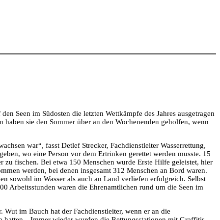
auf den Seen im Südosten die letzten Wettkämpfe des Jahres ausgetragen
fern haben sie den Sommer über an den Wochenenden geholfen, wenn
wachsen war“, fasst Detlef Strecker, Fachdienstleiter Wasserrettung,
eben, wo eine Person vor dem Ertrinken gerettet werden musste. 15
 zu fischen. Bei etwa 150 Menschen wurde Erste Hilfe geleistet, hier
ommen werden, bei denen insgesamt 312 Menschen an Bord waren.
en sowohl im Wasser als auch an Land verliefen erfolgreich. Selbst
000 Arbeitsstunden waren die Ehrenamtlichen rund um die Seen im
. Wut im Bauch hat der Fachdienstleiter, wenn er an die
hatten. „Immer wieder wurden die Rettungsstationen mit Graffitis