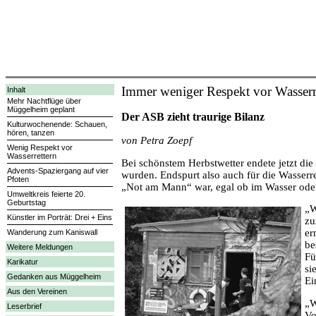
Immer weniger Respekt vor Wasserr
Inhalt
Mehr Nachtflüge über
Müggelheim geplant
Der ASB zieht traurige Bilanz
Kulturwochenende: Schauen,
hören, tanzen
von Petra Zoepf
Wenig Respekt vor
Wasserrettern
Bei schönstem Herbstwetter endete jetzt die
Advents-Spaziergang auf vier
wurden. Endspurt also auch für die Wasser
Pfoten
„Not am Mann“ war, egal ob im Wasser ode
Umweltkreis feierte 20.
Geburtstag
„W
Künstler im Porträt: Drei + Eins
zu
er
Wanderung zum Kaniswall
be
Weitere Meldungen
Fü
Karikatur
si
Gedanken aus Müggelheim
Ei
Aus den Vereinen
„W
Leserbrief
Vo