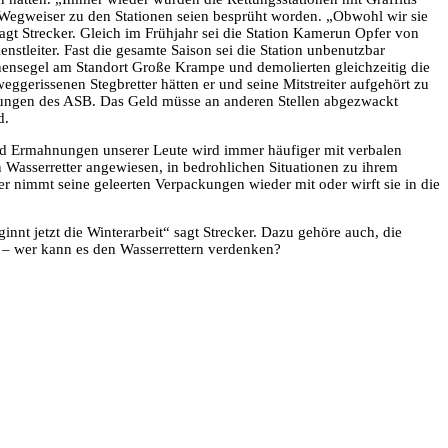
 Wegweiser zu den Stationen seien besprüht worden. „Obwohl wir sie
agt Strecker. Gleich im Frühjahr sei die Station Kamerun Opfer von
tleiter. Fast die gesamte Saison sei die Station unbenutzbar
ensegel am Standort Große Krampe und demolierten gleichzeitig die
weggerissenen Stegbretter hätten er und seine Mitstreiter aufgehört zu
ndungen des ASB. Das Geld müsse an anderen Stellen abgezwackt
d.
 und Ermahnungen unserer Leute wird immer häufiger mit verbalen
 Wasserretter angewiesen, in bedrohlichen Situationen zu ihrem
er nimmt seine geleerten Verpackungen wieder mit oder wirft sie in die
nt jetzt die Winterarbeit“ sagt Strecker. Dazu gehöre auch, die
er – wer kann es den Wasserrettern verdenken?