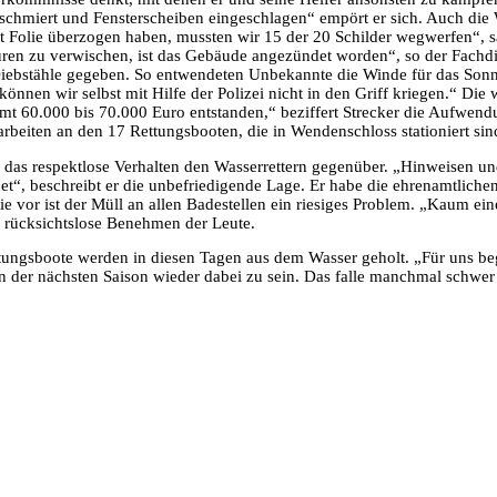
schmiert und Fensterscheiben eingeschlagen“ empört er sich. Auch die
t Folie überzogen haben, mussten wir 15 der 20 Schilder wegwerfen“, s
n zu verwischen, ist das Gebäude angezündet worden“, so der Fachdiens
iebstähle gegeben. So entwendeten Unbekannte die Winde für das Sonn
önnen wir selbst mit Hilfe der Polizei nicht in den Griff kriegen.“ Die 
amt 60.000 bis 70.000 Euro entstanden,“ beziffert Strecker die Aufwe
rbeiten an den 17 Rettungsbooten, die in Wendenschloss stationiert sin
ker das respektlose Verhalten den Wasserrettern gegenüber. „Hinweisen
“, beschreibt er die unbefriedigende Lage. Er habe die ehrenamtlichen
ie vor ist der Müll an allen Badestellen ein riesiges Problem. „Kaum ein
as rücksichtslose Benehmen der Leute.
ungsboote werden in diesen Tagen aus dem Wasser geholt. „Für uns begin
h in der nächsten Saison wieder dabei zu sein. Das falle manchmal schw