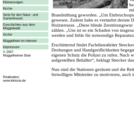
Kleinanzeigen
be
Kirche
mi
Brandstiftung geworden. „Um Einbruchsspure
Serie für den Natur- und
Gartenfreund
gewesen. Zudem habe es vermehrt dreiste D
Holzterrasse. „Diese blinde Zerstörungswut k
Geschichten aus dem
Müggelwald
zählen. „Uns ist so ein Schaden von insges
Archiv
werden und fehle für notwendige Reparatura
Müggelheim im Internet
Erschütternd findet Fachdienstleiter Strec
Impressum
Drohungen und Handgreiflichkeiten begegnet
© 2007
eigenen Schutz die Polizei zu rufen. Nach w
Müggelheimer Bote
aufgestellten Behälter“, beklagt Strecker d
Nun sind die Stationen geräumt und die Rett
freiwilligen Mitstreiter zu motivieren, auc
Realisation:
www.lektoria.de