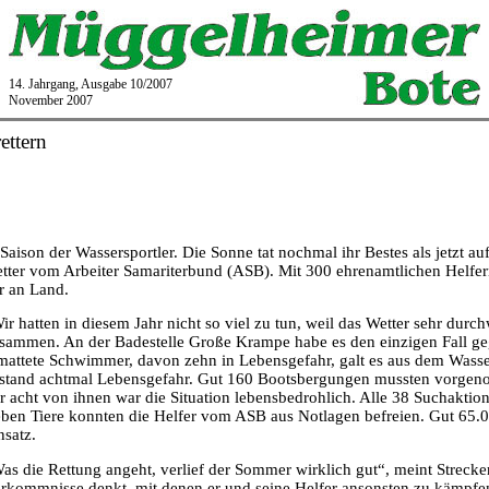
14. Jahrgang, Ausgabe 10/2007
November 2007
ettern
 Saison der Wassersportler. Die Sonne tat nochmal ihr Bestes als jetzt 
retter vom Arbeiter Samariterbund (ASB). Mit 300 ehrenamtlichen Hel
r an Land.
ir hatten in diesem Jahr nicht so viel zu tun, weil das Wetter sehr durch
sammen. An der Badestelle Große Krampe habe es den einzigen Fall geg
mattete Schwimmer, davon zehn in Lebensgefahr, galt es aus dem Wasser
stand achtmal Lebensgefahr. Gut 160 Bootsbergungen mussten vorgen
r acht von ihnen war die Situation lebensbedrohlich. Alle 38 Suchaktion
eben Tiere konnten die Helfer vom ASB aus Notlagen befreien. Gut 65.
nsatz.
as die Rettung angeht, verlief der Sommer wirklich gut“, meint Strecker
rkommnisse denkt, mit denen er und seine Helfer ansonsten zu kämpfen 