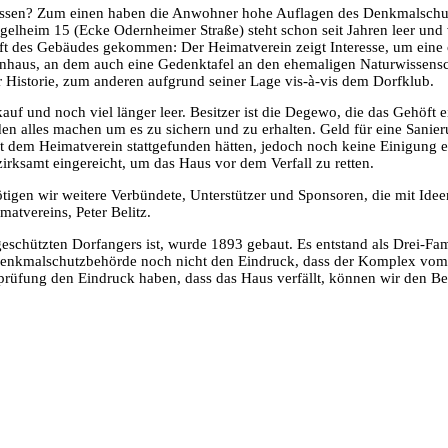
ssen? Zum einen haben die Anwohner hohe Auflagen des Denkmalschutze
lheim 15 (Ecke Odernheimer Straße) steht schon seit Jahren leer und ve
t des Gebäudes gekommen: Der Heimatverein zeigt Interesse, um eine
nhaus, an dem auch eine Gedenktafel an den ehemaligen Naturwissensch
r Historie, zum anderen aufgrund seiner Lage vis-à-vis dem Dorfklub.
uf und noch viel länger leer. Besitzer ist die Degewo, die das Gehöft 
den alles machen um es zu sichern und zu erhalten. Geld für eine Sani
t dem Heimatverein stattgefunden hätten, jedoch noch keine Einigung er
ksamt eingereicht, um das Haus vor dem Verfall zu retten.
igen wir weitere Verbündete, Unterstützer und Sponsoren, die mit Ideen 
atvereins, Peter Belitz.
schützten Dorfangers ist, wurde 1893 gebaut. Es entstand als Drei-Fa
 Denkmalschutzbehörde noch nicht den Eindruck, dass der Komplex vom 
prüfung den Eindruck haben, dass das Haus verfällt, können wir den B