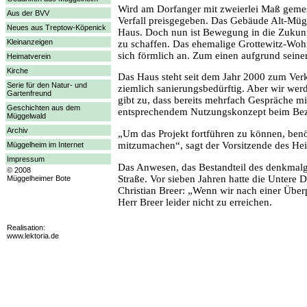
Wird am Dorfanger mit zweierlei Maß geme
Aus der BVV
Verfall preisgegeben. Das Gebäude Alt-Mügge
Neues aus Treptow-Köpenick
Haus. Doch nun ist Bewegung in die Zukunf
Kleinanzeigen
zu schaffen. Das ehemalige Grottewitz-Woh
sich förmlich an. Zum einen aufgrund seine
Heimatverein
Kirche
Das Haus steht seit dem Jahr 2000 zum Verka
Serie für den Natur- und
ziemlich sanierungsbedürftig. Aber wir wer
Gartenfreund
gibt zu, dass bereits mehrfach Gespräche mi
Geschichten aus dem
entsprechendem Nutzungskonzept beim Bezir
Müggelwald
Archiv
„Um das Projekt fortführen zu können, benöt
mitzumachen“, sagt der Vorsitzende des Heim
Müggelheim im Internet
Impressum
Das Anwesen, das Bestandteil des denkmalge
© 2008
Straße. Vor sieben Jahren hatte die Untere
Müggelheimer Bote
Christian Breer: „Wenn wir nach einer Über
Herr Breer leider nicht zu erreichen.
Realisation:
www.lektoria.de