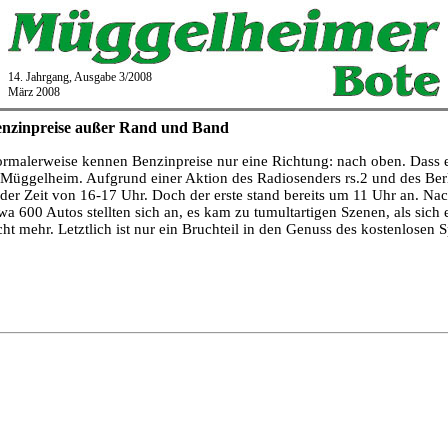
14. Jahrgang, Ausgabe 3/2008
März 2008
nzinpreise außer Rand und Band
rmalerweise kennen Benzinpreise nur eine Richtung: nach oben. Dass es 
 Müggelheim. Aufgrund einer Aktion des Radiosenders rs.2 und des Berl
 der Zeit von 16-17 Uhr. Doch der erste stand bereits um 11 Uhr an. N
wa 600 Autos stellten sich an, es kam zu tumultartigen Szenen, als sich e
cht mehr. Letztlich ist nur ein Bruchteil in den Genuss des kostenlosen