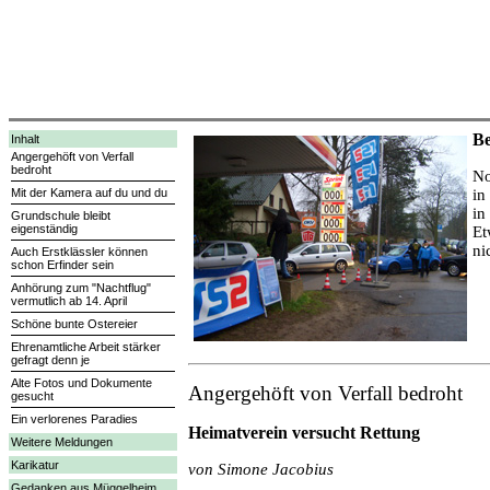
Be
Inhalt
Angergehöft von Verfall
bedroht
No
Mit der Kamera auf du und du
in
in
Grundschule bleibt
eigenständig
Et
ni
Auch Erstklässler können
schon Erfinder sein
Anhörung zum "Nachtflug"
vermutlich ab 14. April
Schöne bunte Ostereier
Ehrenamtliche Arbeit stärker
gefragt denn je
Alte Fotos und Dokumente
Angergehöft von Verfall bedroht
gesucht
Ein verlorenes Paradies
Heimatverein versucht Rettung
Weitere Meldungen
Karikatur
von Simone Jacobius
Gedanken aus Müggelheim