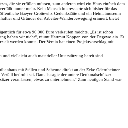
s, die sie erfüllen müssen, zum anderen wird ein Haus einfach dem
rfällt immer mehr. Kein Mensch interessierte sich bisher für das
 öffentliche Baeyer-Grottewitz-Gedenkstätte und ein Heimatmuseum
aftler und Gründer der Arbeiter-Wanderbewegung erinnert, bietet
eigentlich für etwa 90 000 Euro verkaufen möchte. „Es ist schon
erung haben wir nicht“, räumt Hartmut Köppen von der Degewo ein. Er
zielt werden konnte. Der Verein hat einen Projektvorschlag mit
und vielleicht auch materieller Unterstützung bereit sind
milienhaus mit Ställen und Scheune direkt an der Ecke Odernheimer
Verfall bedroht sei. Damals sagte der untere Denkmalschützer
esitzer veranlassen, etwas zu unternehmen.“ Zum heutigen Stand war