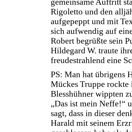
gemeinsame Auftritt sta
Rigoletto und den alljä
aufgepeppt und mit Te
sich aufwendig auf ein
Robert begrüßte sein P
Hildegard W. traute ih
freudestrahlend eine Sc
PS: Man hat übrigens H
Mückes Truppe rockte i
Blesshühner wippten zu
„Das ist mein Neffe!“ u
sagt, dass in dieser d
Harald mit seinem Erzr