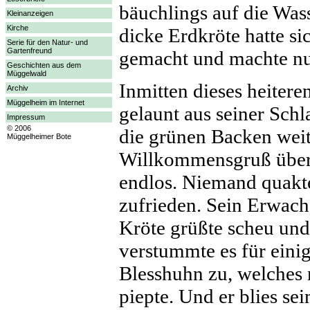
bäuchlings auf die Was
Kleinanzeigen
Kirche
dicke Erdkröte hatte s
Serie für den Natur- und
Gartenfreund
gemacht und machte nu
Geschichten aus dem
Müggelwald
Inmitten dieses heitere
Archiv
Müggelheim im Internet
gelaunt aus seiner Sch
Impressum
© 2006
die grünen Backen weit
Müggelheimer Bote
Willkommensgruß über
endlos. Niemand quakte
zufrieden. Sein Erwach
Kröte grüßte scheu un
verstummte es für einig
Blesshuhn zu, welches
piepte. Und er blies sei