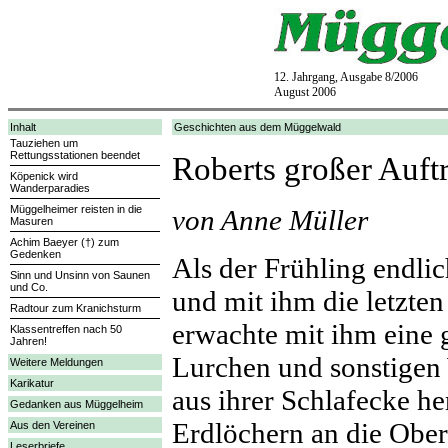
12. Jahrgang, Ausgabe 8/2006
August 2006
Inhalt
Geschichten aus dem Müggelwald
Tauziehen um
Rettungsstationen beendet
Roberts großer Auftr
Köpenick wird
Wanderparadies
Müggelheimer reisten in die
von Anne Müller
Masuren
Achim Baeyer (†) zum
Gedenken
Als der Frühling endli
Sinn und Unsinn von Saunen
und Co.
und mit ihm die letzte
Radtour zum Kranichsturm
erwachte mit ihm eine 
Klassentreffen nach 50
Jahren!
Lurchen und sonstigen
Weitere Meldungen
Karikatur
aus ihrer Schlafecke h
Gedanken aus Müggelheim
Erdlöchern an die Ober
Aus den Vereinen
Leserbriefe