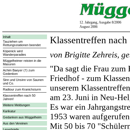
12. Jahrgang, Ausgabe 8/2006
August 2006
Klassentreffen nach
Inhalt
Tauziehen um
Rettungsstationen beendet
Köpenick wird
von Brigitte Zehreis, g
Wanderparadies
Müggelheimer reisten in die
Masuren
"Da sagt die Frau zum
Achim Baeyer (†) zum
Gedenken
Friedhof - zum Klassen
Sinn und Unsinn von Saunen
und Co.
unserem Klassentreffen 
Radtour zum Kranichsturm
am 23. Juni in Neu-Hel
Klassentreffen nach 50
Jahren!
Es war ein Jahrgangstr
Weitere Meldungen
Karikatur
1953 waren aufgerufen,
Gedanken aus Müggelheim
Mit 50 bis 70 "Schülern
Aus den Vereinen
Leserbriefe