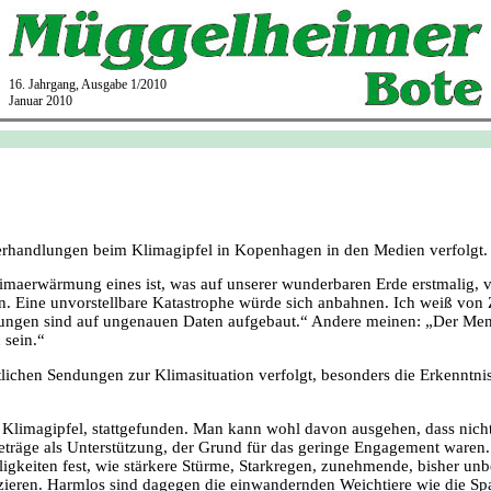
16. Jahrgang, Ausgabe 1/2010
Januar 2010
rhandlungen beim Klimagipfel in Kopenhagen in den Medien verfolgt. D
Klimaerwärmung eines ist, was auf unserer wunderbaren Erde erstmalig
en. Eine unvorstellbare Katastrophe würde sich anbahnen. Ich weiß vo
tungen sind auf ungenauen Daten aufgebaut.“ Andere meinen: „Der Mens
 sein.“
ftlichen Sendungen zur Klimasituation verfolgt, besonders die Erkenntn
te Klimagipfel, stattgefunden. Man kann wohl davon ausgehen, dass ni
eträge als Unterstützung, der Grund für das geringe Engagement waren. 
fälligkeiten fest, wie stärkere Stürme, Starkregen, zunehmende, bisher
izieren. Harmlos sind dagegen die einwandernden Weichtiere wie die S