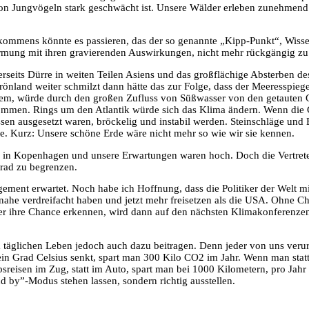
von Jungvögeln stark geschwächt ist. Unsere Wälder erleben zunehmend
mmens könnte es passieren, das der so genannte „Kipp-Punkt“, Wissens
ärmung mit ihren gravierenden Auswirkungen, nicht mehr rückgängig zu
rseits Dürre in weiten Teilen Asiens und das großflächige Absterben 
 Grönland weiter schmilzt dann hätte das zur Folge, dass der Meeresspie
dem, würde durch den großen Zufluss von Süßwasser von den getauten G
ommen. Rings um den Atlantik würde sich das Klima ändern. Wenn die G
en ausgesetzt waren, bröckelig und instabil werden. Steinschläge und 
ge. Kurz: Unsere schöne Erde wäre nicht mehr so wie wir sie kennen.
in Kopenhagen und unsere Erwartungen waren hoch. Doch die Vertreter 
rad zu begrenzen.
ent erwartet. Noch habe ich Hoffnung, dass die Politiker der Welt mit C
he verdreifacht haben und jetzt mehr freisetzen als die USA. Ohne Chin
er ihre Chance erkennen, wird dann auf den nächsten Klimakonferenzen
m täglichen Leben jedoch auch dazu beitragen. Denn jeder von uns veru
 Grad Celsius senkt, spart man 300 Kilo CO2 im Jahr. Wenn man statt 
sreisen im Zug, statt im Auto, spart man bei 1000 Kilometern, pro Jah
nd by”-Modus stehen lassen, sondern richtig ausstellen.