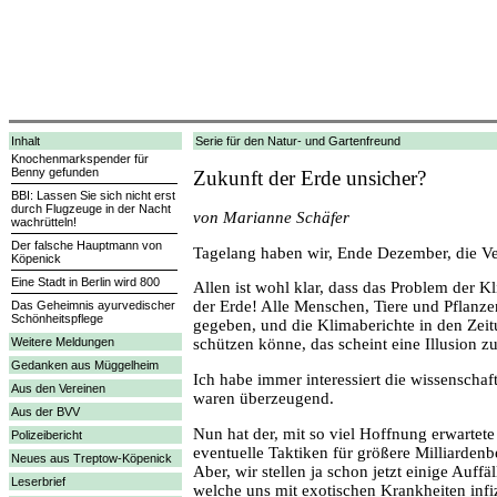
Inhalt
Serie für den Natur- und Gartenfreund
Knochenmarkspender für
Benny gefunden
Zukunft der Erde unsicher?
BBI: Lassen Sie sich nicht erst
durch Flugzeuge in der Nacht
von Marianne Schäfer
wachrütteln!
Der falsche Hauptmann von
Tagelang haben wir, Ende Dezember, die Ve
Köpenick
Eine Stadt in Berlin wird 800
Allen ist wohl klar, dass das Problem der 
der Erde! Alle Menschen, Tiere und Pflanz
Das Geheimnis ayurvedischer
Schönheitspflege
gegeben, und die Klimaberichte in den Zei
Weitere Meldungen
schützen könne, das scheint eine Illusion zu
Gedanken aus Müggelheim
Ich habe immer interessiert die wissenscha
Aus den Vereinen
waren überzeugend.
Aus der BVV
Nun hat der, mit so viel Hoffnung erwarte
Polizeibericht
eventuelle Taktiken für größere Milliardenb
Neues aus Treptow-Köpenick
Aber, wir stellen ja schon jetzt einige Auf
Leserbrief
welche uns mit exotischen Krankheiten inf