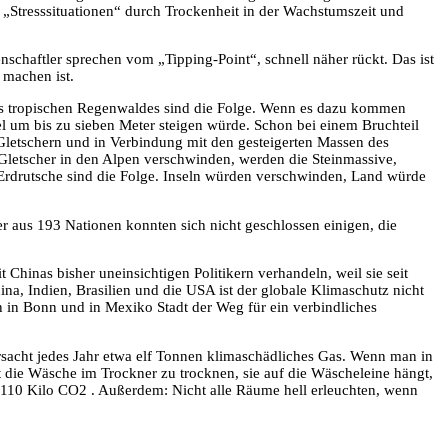
 „Stresssituationen“ durch Trockenheit in der Wachstumszeit und
chaftler sprechen vom „Tipping-Point“, schnell näher rückt. Das ist
 machen ist.
des tropischen Regenwaldes sind die Folge. Wenn es dazu kommen
gel um bis zu sieben Meter steigen würde. Schon bei einem Bruchteil
letschern und in Verbindung mit den gesteigerten Massen des
letscher in den Alpen verschwinden, werden die Steinmassive,
Erdrutsche sind die Folge. Inseln würden verschwinden, Land würde
aus 193 Nationen konnten sich nicht geschlossen einigen, die
hinas bisher uneinsichtigen Politikern verhandeln, weil sie seit
a, Indien, Brasilien und die USA ist der globale Klimaschutz nicht
 in Bonn und in Mexiko Stadt der Weg für ein verbindliches
rsacht jedes Jahr etwa elf Tonnen klimaschädliches Gas. Wenn man in
die Wäsche im Trockner zu trocknen, sie auf die Wäscheleine hängt,
r 110 Kilo CO2 . Außerdem: Nicht alle Räume hell erleuchten, wenn