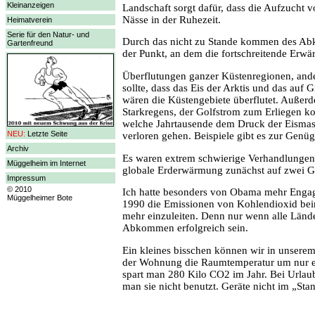
Kleinanzeigen
Landschaft sorgt dafür, dass die Aufzucht 
Nässe in der Ruhezeit.
Heimatverein
Serie für den Natur- und
Durch das nicht zu Stande kommen des Abko
Gartenfreund
der Punkt, an dem die fortschreitende Erw
Überflutungen ganzer Küstenregionen, ande
sollte, dass das Eis der Arktis und das auf
wären die Küstengebiete überflutet. Außer
Starkregens, der Golfstrom zum Erliegen k
welche Jahrtausende dem Druck der Eismass
NEU:
Letzte Seite
verloren gehen. Beispiele gibt es zur Genü
Archiv
Es waren extrem schwierige Verhandlungen 
Müggelheim im Internet
globale Erderwärmung zunächst auf zwei G
Impressum
© 2010
Ich hatte besonders von Obama mehr Engagem
Müggelheimer Bote
1990 die Emissionen von Kohlendioxid beina
mehr einzuleiten. Denn nur wenn alle Länd
Abkommen erfolgreich sein.
Ein kleines bisschen können wir in unsere
der Wohnung die Raumtemperatur um nur ein
spart man 280 Kilo CO2 im Jahr. Bei Urlaub
man sie nicht benutzt. Geräte nicht im „Sta