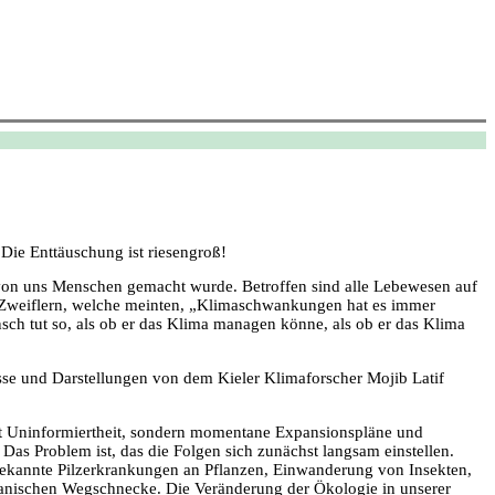
ie Enttäuschung ist riesengroß!
, von uns Menschen gemacht wurde. Betroffen sind alle Lebewesen auf
n Zweiflern, welche meinten, „Klimaschwankungen hat es immer
ch tut so, als ob er das Klima managen könne, als ob er das Klima
isse und Darstellungen von dem Kieler Klimaforscher Mojib Latif
cht Uninformiertheit, sondern momentane Expansionspläne und
Das Problem ist, das die Folgen sich zunächst langsam einstellen.
 unbekannte Pilzerkrankungen an Pflanzen, Einwanderung von Insekten,
panischen Wegschnecke. Die Veränderung der Ökologie in unserer