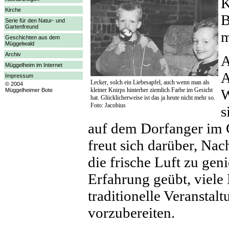
K
Kirche
B
Serie für den Natur- und
Gartenfreund
m
Geschichten aus dem
Müggelwald
Archiv
A
Müggelheim im Internet
A
Impressum
Lecker, solch ein Liebesapfel, auch wenn man als
© 2004
kleiner Knirps hinterher ziemlich Farbe im Gesicht
W
Müggelheimer Bote
hat. Glücklicherweise ist das ja heute nicht mehr so.
Foto: Jacobius
s
auf dem Dorfanger im
freut sich darüber, Na
die frische Luft zu gen
Erfahrung geübt, viel
traditionelle Veransta
vorzubereiten.