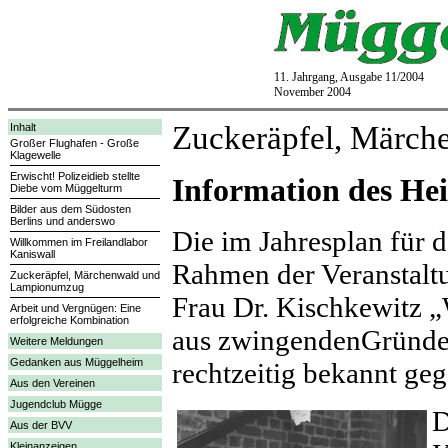
11. Jahrgang, Ausgabe 11/2004
November 2004
Zuckeräpfel, Märc
Inhalt
Großer Flughafen - Große
Klagewelle
Erwischt! Polizeidieb stellte
Information des He
Diebe vom Müggelturm
Bilder aus dem Südosten
Berlins und anderswo
Die im Jahresplan für
Willkommen im Freilandlabor
Kaniswall
Rahmen der Veranst
Zuckeräpfel, Märchenwald und
Lampionumzug
Frau Dr. Kischkewitz „
Arbeit und Vergnügen: Eine
erfolgreiche Kombination
aus zwingendenGründen
Weitere Meldungen
Gedanken aus Müggelheim
rechtzeitig bekannt ge
Aus den Vereinen
Jugendclub Mügge
D
Aus der BVV
Kleinanzeigen