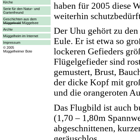
Kirche
haben für 2005 diese W
Serie für den Natur- und
Gartenfreund
weiterhin schutzbedürft
Geschichten aus dem
Müggelwald
Müggelsee
Der Uhu gehört zu den 
Archiv
Müggelheim im Internet
Eule. Er ist etwa so gr
Impressum
© 2005
lockeren Gefieders grö
Müggelheimer Bote
Flügelgefieder sind ro
gemustert, Brust, Bauch
der dicke Kopf mit gro
und die orangeroten A
Das Flugbild ist auch b
(1,70 – 1,80m Spannwe
abgeschnittenen, kurze
geräuschlos.