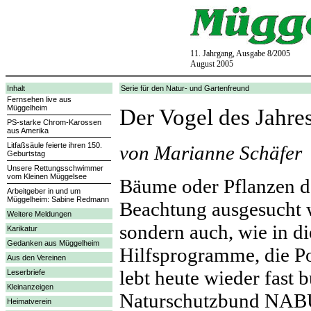
11. Jahrgang, Ausgabe 8/2005
August 2005
Inhalt
Serie für den Natur- und Gartenfreund
Fernsehen live aus
Müggelheim
Der Vogel des Jahre
PS-starke Chrom-Karossen
aus Amerika
Litfaßsäule feierte ihren 150.
von Marianne Schäfer
Geburtstag
Unsere Rettungsschwimmer
vom Kleinen Müggelsee
Bäume oder Pflanzen de
Arbeitgeber in und um
Müggelheim: Sabine Redmann
Beachtung ausgesucht 
Weitere Meldungen
sondern auch, wie in di
Karikatur
Gedanken aus Müggelheim
Hilfsprogramme, die Po
Aus den Vereinen
lebt heute wieder fast 
Leserbriefe
Kleinanzeigen
Naturschutzbund NABU
Heimatverein