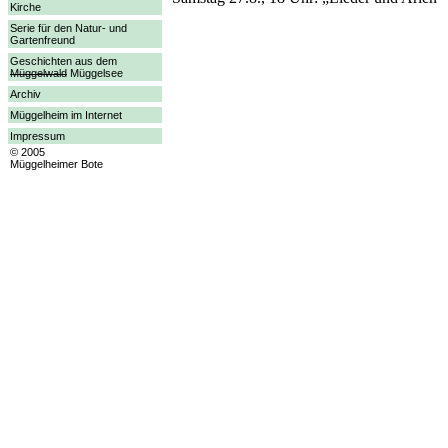
Kirche
Serie für den Natur- und
Gartenfreund
Geschichten aus dem
Müggelwald
Müggelsee
Archiv
Müggelheim im Internet
Impressum
© 2005
Müggelheimer Bote