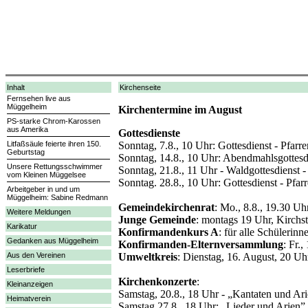
Inhalt
Kirchenseite
Fernsehen live aus
Müggelheim
Kirchentermine im August
PS-starke Chrom-Karossen
aus Amerika
Gottesdienste
Litfaßsäule feierte ihren 150.
Sonntag, 7.8., 10 Uhr: Gottesdienst - Pfarre
Geburtstag
Sonntag, 14.8., 10 Uhr: Abendmahlsgottesdi
Unsere Rettungsschwimmer
Sonntag, 21.8., 11 Uhr - Waldgottesdienst -
vom Kleinen Müggelsee
Sonntag. 28.8., 10 Uhr: Gottesdienst - Pfar
Arbeitgeber in und um
Müggelheim: Sabine Redmann
Gemeindekirchenrat
: Mo., 8.8., 19.30 Uh
Weitere Meldungen
Junge Gemeinde
: montags 19 Uhr, Kirchst
Karikatur
Konfirmandenkurs A
: für alle Schüleri
Gedanken aus Müggelheim
Konfirmanden-Elternversammlung
: Fr.
Aus den Vereinen
Umweltkreis
: Dienstag, 16. August, 20 Uh
Leserbriefe
Kirchenkonzerte
:
Kleinanzeigen
Samstag, 20.8., 18 Uhr - „Kantaten und Ar
Heimatverein
Samstag 27.8., 18 Uhr: „Lieder und Arien” 