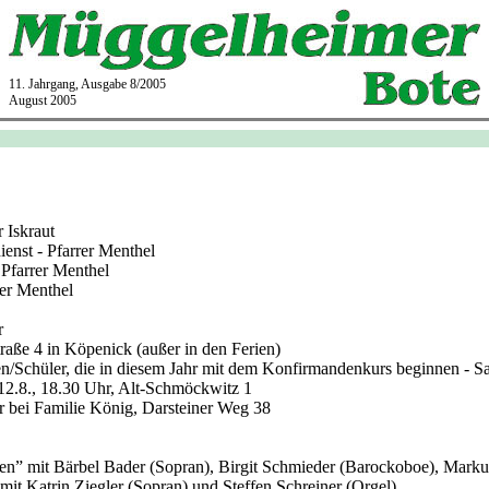
11. Jahrgang, Ausgabe 8/2005
August 2005
r Iskraut
enst - Pfarrer Menthel
 Pfarrer Menthel
rer Menthel
r
raße 4 in Köpenick (außer in den Ferien)
nnen/Schüler, die in diesem Jahr mit dem Konfirmandenkurs beginnen -
, 12.8., 18.30 Uhr, Alt-Schmöckwitz 1
r bei Familie König, Darsteiner Weg 38
ien” mit Bärbel Bader (Sopran), Birgit Schmieder (Barockoboe), Mark
mit Katrin Ziegler (Sopran) und Steffen Schreiner (Orgel)