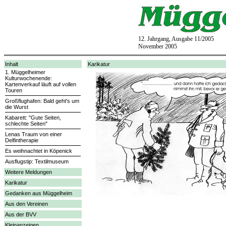
12. Jahrgang, Ausgabe 11/2005
November 2005
Inhalt
Karikatur
1. Müggelheimer
Kulturwochenende:
Kartenverkauf läuft auf vollen
Touren
Großflughafen: Bald geht's um
die Wurst
Kabarett: "Gute Seiten,
schlechte Seiten"
Lenas Traum von einer
Delfintherapie
Es weihnachtet in Köpenick
Ausflugstip: Textilmuseum
Weitere Meldungen
Karikatur
Gedanken aus Müggelheim
Aus den Vereinen
Aus der BVV
Kleinanzeigen