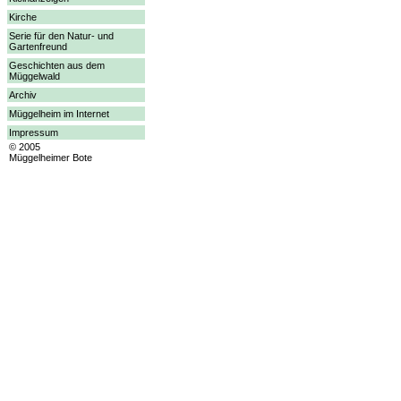
Kirche
Serie für den Natur- und
Gartenfreund
Geschichten aus dem
Müggelwald
Archiv
Müggelheim im Internet
Impressum
© 2005
Müggelheimer Bote