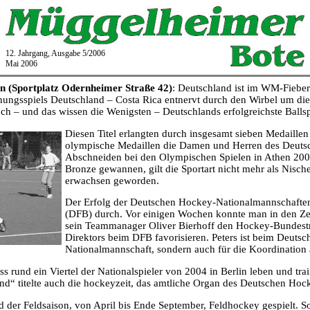
12. Jahrgang, Ausgabe 5/2006
Mai 2006
 (Sportplatz Odernheimer Straße 42)
: Deutschland ist im WM-Fieber
ungsspiels Deutschland – Costa Rica entnervt durch den Wirbel um die F
ch – und das wissen die Wenigsten – Deutschlands erfolgreichste Ballspor
Diesen Titel erlangten durch insgesamt sieben Medaillen
olympische Medaillen die Damen und Herren des Deutsch
Abschneiden bei den Olympischen Spielen in Athen 2004
Bronze gewannen, gilt die Sportart nicht mehr als Nisc
erwachsen geworden.
Der Erfolg der Deutschen Hockey-Nationalmannschaften
(DFB) durch. Vor einigen Wochen konnte man in den Zei
sein Teammanager Oliver Bierhoff den Hockey-Bundestra
Direktors beim DFB favorisieren. Peters ist beim Deut
Nationalmannschaft, sondern auch für die Koordination
s rund ein Viertel der Nationalspieler von 2004 in Berlin leben und tra
nd“ titelte auch die hockeyzeit, das amtliche Organ des Deutschen Ho
der Feldsaison, von April bis Ende September, Feldhockey gespielt. So