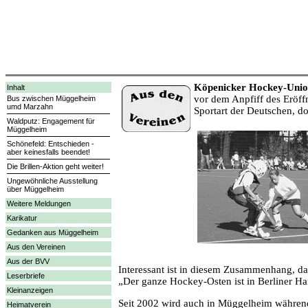
Köpenicker Hockey-Union
Inhalt
vor dem Anpfiff des Eröffn
Bus zwischen Müggelheim
umd Marzahn
Sportart der Deutschen, do
Waldputz: Engagement für
Müggelheim
Schönefeld: Entschieden -
aber keinesfalls beendet!
Die Brillen-Aktion geht weiter!
Ungewöhnliche Ausstellung
über Müggelheim
Weitere Meldungen
Karikatur
Gedanken aus Müggelheim
Aus den Vereinen
Aus der BVV
Interessant ist in diesem Zusammenhang, das
Leserbriefe
„Der ganze Hockey-Osten ist in Berliner Ha
Kleinanzeigen
Seit 2002 wird auch in Müggelheim während 
Heimatverein