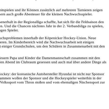
itspielen und ihr Können zusätzlich auf mehreren Turnieren zeigen
nern auch große Abenteuer für die kleinen Nachwuchsspieler.
rhalt in der Regionalliga schaffte, hat sich für die Feldsaison den
n. Und die Chancen nächstes Jahr in der 2. Verbandsliga zu spielen,
ngen Spieler.
hwuchsproblemen innerhalb der Köpenicker Hockey-Union. Neue
eren. Im Kinderbereich wird die Nachwuchsarbeit seit einigen
cht einiger Grundschulen, um den Schülern in Zusammenarbeit mit den
 feuern Papa und Kinder die Damenmannschaft zusammen mit den
 den Abend im Clubraum gesessen und auch mal über andere Dinge als
ockey: der koreanische Autohersteller Hyundai ist nicht nur Sponsor
mmen wollen der Sponsor und die Hockeyspieler weiterhin in der
hen Volkssport vom Thron stoßen und vom ehemaligen Nischensport zur