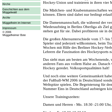
Hockey-Union und trainieren in ihren vier
Kirche
Geschichten aus dem
Die Mädchen- und Knabenmannschaften werden
Müggelwald
können. Eltern sind dabei nur bedingt erla
Archiv
Die Damenmannschaft, die während der verga
Müggelheim im Internet
Wiederaufstieg in Berlins Oberliga als Ziel
Impressum
stehen gut für sie. Dabei profitieren sie in
© 2006
Müggelheimer Bote
Die großen Altersunterschiede vom 17- bi
Spieler sind jederzeit willkommen, beim Tr
Wochen mit Hilfe des Berliner Hockey-Verba
Lehrern die Faszination des Hockeysports nä
Das sieht man am besten am Wochenende, 
anderen Fans aus vollem Halse an. Danach 
Hockey geredet. Volkssportqualitäten halt!
Und noch eine weitere Gemeinsamkeit haben 
der Fußball-WM 2006 in Deutschland sonde
Weltspitze spielen. Die Begeisterung für d
Nummer Eins in Deutschland aufsteigen kö
Unsere Trainingszeiten:
Damen und Herren - Mo. 18:30 -21:00 Uhr, 