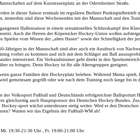
 Mannschaften auf dem Kunstrasenplatz an der Odernheimer Straße.
 in dieser Saison erstmals im regulären Berliner Punktspielbetrieb m
ubt, immerhin sind diese Wochenenden mit der Mannschaft und den Trai
ngenen Hallensaison in einem sensationellen Schlusskampf den Klassene
 gesetzt. Auch die Herren der Köpenicker Hockey-Union wollen aufsteige
 den Spielen vom Wissen der „alten Hasen“ sowie der Schnelligkeit der ju
s 50-Jährigen in der Mannschaft sind aber auch ein Ausdruck von Nac
aining vorbei zu kommen und sich mit dem Schläger am Ball auszuprobi
ndes intensiviert. Ein Verbandstrainer geht direkt in den Sportunterri
her zu bringen. Denn Hockey ist für alle Altersgruppen geeignet.
wenn ganze Familien den Hockeyplatz beleben. Während Mama spielt,
wird gemeinsam gegrillt oder wie nach dem Training noch lange bis in
der Volkssport Fußball und Deutschlands erfolgreichste Ballsportart H
rn gleichzeitig auch Hauptsponsor des Deutschen Hockey-Bundes. Zusa
en Hockey-sport wächst unterdessen stetig weiter. Wird er den Deutsc
nnen? Warten wir das Ergebnis der Fußball-WM ab!
Mi. 19:30-21:30 Uhr , Fr. 19:00-21:00 Uhr