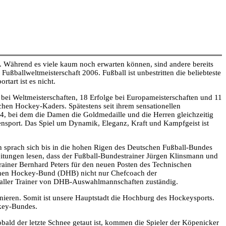
. Während es viele kaum noch erwarten können, sind andere bereits
ußballweltmeisterschaft 2006. Fußball ist unbestritten die beliebteste
tart ist es nicht.
 bei Weltmeisterschaften, 18 Erfolge bei Europameisterschaften und 11
en Hockey-Kaders. Spätestens seit ihrem sensationellen
, bei dem die Damen die Goldmedaille und die Herren gleichzeitig
hensport. Das Spiel um Dynamik, Eleganz, Kraft und Kampfgeist ist
 sprach sich bis in die hohen Rigen des Deutschen Fußball-Bundes
tungen lesen, dass der Fußball-Bundestrainer Jürgen Klinsmann und
iner Bernhard Peters für den neuen Posten des Technischen
schen Hockey-Bund (DHB) nicht nur Chefcoach der
 aller Trainer von DHB-Auswahlmannschaften zuständig.
inieren. Somit ist unsere Hauptstadt die Hochburg des Hockeysports.
ckey-Bundes.
bald der letzte Schnee getaut ist, kommen die Spieler der Köpenicker