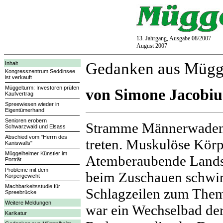
13. Jahrgang, Ausgabe 08/2007
August 2007
Gedanken aus Mügg
Inhalt
Kongresszentrum Seddinsee
ist verkauft
Müggelturm: Investoren prüfen
von Simone Jacobiu
Kaufvertrag
Spreewiesen wieder in
Eigentümerhand
Senioren erobern
Stramme Männerwaden, d
Schwarzwald und Elsass
Abschied vom "Herrn des
treten. Muskulöse Kör
Kaniswalls"
Müggelheimer Künstler im
Atemberaubende Landsc
Porträt
Probleme mit dem
beim Zuschauen schwin
Körpergewicht
Machbarkeitsstudie für
Schlagzeilen zum Them
Spreebrücke
Weitere Meldungen
war ein Wechselbad de
Karikatur