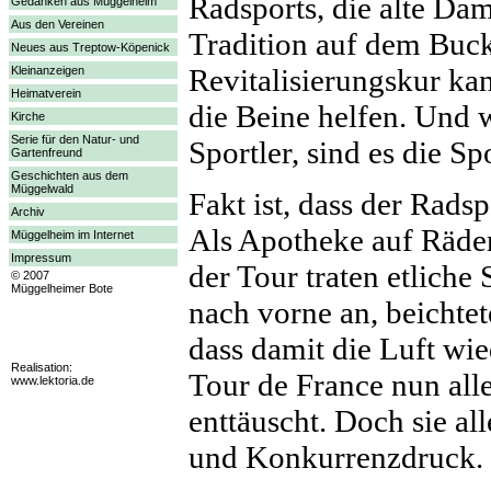
Radsports, die alte Dam
Gedanken aus Müggelheim
Aus den Vereinen
Tradition auf dem Bucke
Neues aus Treptow-Köpenick
Revitalisierungskur ka
Kleinanzeigen
Heimatverein
die Beine helfen. Und w
Kirche
Serie für den Natur- und
Sportler, sind es die S
Gartenfreund
Geschichten aus dem
Müggelwald
Fakt ist, dass der Rad
Archiv
Als Apotheke auf Rädern
Müggelheim im Internet
Impressum
der Tour traten etliche
© 2007
Müggelheimer Bote
nach vorne an, beichte
dass damit die Luft wied
Realisation:
Tour de France nun all
www.lektoria.de
enttäuscht. Doch sie al
und Konkurrenzdruck.