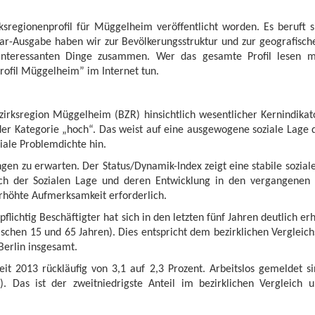
rksregionenprofil für Müggelheim veröffentlicht worden. Es beruft 
ar-Ausgabe haben wir zur Bevölkerungsstruktur und zur geografische
 interessanten Dinge zusammen. Wer das gesamte Profil lesen 
profil Müggelheim” im Internet tun.
ezirksregion Müggelheim (BZR) hinsichtlich wesentlicher Kernindikat
 der Kategorie „hoch“. Das weist auf eine ausgewogene soziale Lage
iale Problemdichte hin.
gen zu erwarten. Der Status/Dynamik-Index zeigt eine stabile sozia
lich der Sozialen Lage und deren Entwicklung in den vergangenen 
erhöhte Aufmerksamkeit erforderlich.
pflichtig Beschäftigter hat sich in den letzten fünf Jahren deutlich er
schen 15 und 65 Jahren). Dies entspricht dem bezirklichen Vergleich
 Berlin insgesamt.
seit 2013 rückläufig von 3,1 auf 2,3 Prozent. Arbeitslos gemeldet 
. Das ist der zweitniedrigste Anteil im bezirklichen Vergleich u