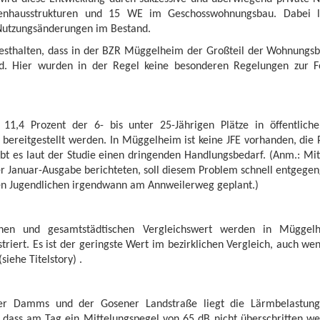
enhausstrukturen und 15 WE im Geschosswohnungsbau. Dabei l
Nutzungsänderungen im Bestand.
esthalten, dass in der BZR Müggelheim der Großteil der Wohnungsbau
rd. Hier wurden in der Regel keine besonderen Regelungen zur F
11,4 Prozent der 6- bis unter 25-Jährigen Plätze in öffentliche
) bereitgestellt werden. In Müggelheim ist keine JFE vorhanden, die 
gibt es laut der Studie einen dringenden Handlungsbedarf. (Anm.: 
der Januar-Ausgabe berichteten, soll diesem Problem schnell entgege
ren Jugendlichen irgendwann am Annweilerweg geplant.)
chen und gesamtstädtischen Vergleichswert werden in Müggelh
striert. Es ist der geringste Wert im bezirklichen Vergleich, auch w
iehe Titelstory) .
er Damms und der Gosener Landstraße liegt die Lärmbelastun
ass am Tag ein Mittelungspegel von 65 dB nicht überschritten werd