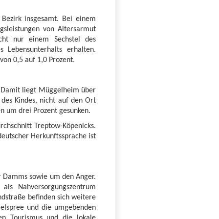
 Bezirk insgesamt. Bei einem
sleistungen von Altersarmut
icht nur einem Sechstel des
s Lebensunterhalts erhalten.
von 0,5 auf 1,0 Prozent.
. Damit liegt Müggelheim über
 des Kindes, nicht auf den Ort
en um drei Prozent gesunken.
rchschnitt Treptow-Köpenicks.
 deutscher Herkunftssprache ist
mer Damms sowie um den Anger.
h als Nahversorgungszentrum
ndstraße befinden sich weitere
ggelspree und die umgebenden
en Tourismus und die lokale