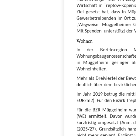
Wirtschaft in Treptow-Köpenic
Ziel gesetzt hat, dass in Mü
Gewerbetreibenden im Ort zu 
„Wegweiser Müggelheimer Gew
Mit Spenden unterstützt der 
Wohnen
In der Bezirksregion M
Wohnungsbaugenossenschaften
in Müggelheim geringer als
Wohneinheiten.
Mehr als Dreiviertel der Bewo
deutlich über dem bezirklichen
Im Jahr 2019 betrug die mitt
EUR/m2). Für den Bezirk Trep
Für die BZR Müggelheim wurd
(WE) ermittelt. Davon wurd
kurzfristig umgesetzt (Anm. d
(2025/27). Grundsätzlich ha
nicht mehr geplant. Ergänzt 