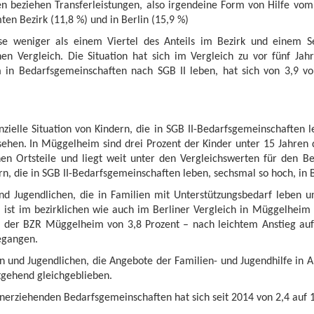
 beziehen Transferleistungen, also irgendeine Form von Hilfe vom S
ten Bezirk (11,8 %) und in Berlin (15,9 %)
se weniger als einem Viertel des Anteils im Bezirk und einem Sec
chen Vergleich. Die Situation hat sich im Vergleich zu vor fünf Jah
in Bedarfsgemeinschaften nach SGB II leben, hat sich von 3,9 vor
ielle Situation von Kindern, die in SGB II-Bedarfsgemeinschaften l
ehen. In Müggelheim sind drei Prozent der Kinder unter 15 Jahren da
ichen Ortsteile und liegt weit unter den Vergleichswerten für den B
dern, die in SGB II-Bedarfsgemeinschaften leben, sechsmal so hoch, in
nd Jugendlichen, die in Familien mit Unterstützungsbedarf leben 
, ist im bezirklichen wie auch im Berliner Vergleich in Müggelheim d
in der BZR Müggelheim von 3,8 Prozent – nach leichtem Anstieg auf
egangen.
rn und Jugendlichen, die Angebote der Familien- und Jugendhilfe in
itgehend gleichgeblieben.
einerziehenden Bedarfsgemeinschaften hat sich seit 2014 von 2,4 auf 1