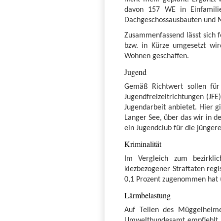
davon 157 WE in Einfamili
Dachgeschossausbauten und 
Zusammenfassend lässt sich f
bzw. in Kürze umgesetzt wi
Wohnen geschaffen.
Jugend
Gemäß Richtwert sollen für 
Jugendfreizeitrichtungen (JFE
Jugendarbeit anbietet. Hier 
Langer See, über das wir in 
ein Jugendclub für die jünge
Kriminalität
Im Vergleich zum bezirkli
kiezbezogener Straftaten regi
0,1 Prozent zugenommen hat (s
Lärmbelastung
Auf Teilen des Müggelheim
Umweltbundesamt empfiehlt, d