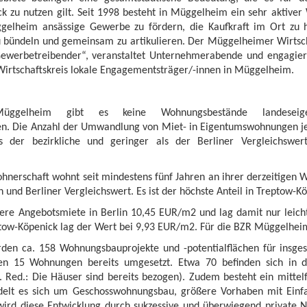
k zu nutzen gilt. Seit 1998 besteht in Müggelheim ein sehr aktiver 
ggelheim ansässige Gewerbe zu fördern, die Kaufkraft im Ort zu h
bündeln und gemeinsam zu artikulieren. Der Müggelheimer Wirtscha
erbetreibender“, veranstaltet Unternehmerabende und engagiert 
Wirtschaftskreis lokale Engagementsträger/-innen in Müggelheim.
üggelheim gibt es keine Wohnungsbestände landeseige
. Die Anzahl der Umwandlung von Miet- in Eigentumswohnungen j
 der bezirkliche und geringer als der Berliner Vergleichswer
hnerschaft wohnt seit mindestens fünf Jahren an ihrer derzeitigen 
 und Berliner Vergleichswert. Es ist der höchste Anteil in Treptow-K
lere Angebotsmiete in Berlin 10,45 EUR/m2 und lag damit nur leicht
tow-Köpenick lag der Wert bei 9,93 EUR/m2. Für die BZR Müggelheim
en ca. 158 Wohnungsbauprojekte und -potentialflächen für insg
en 15 Wohnungen bereits umgesetzt. Etwa 70 befinden sich in d
. Red.: Die Häuser sind bereits bezogen). Zudem besteht ein mittel
ndelt es sich um Geschosswohnungsbau, größere Vorhaben mit Einf
wird diese Entwicklung durch sukzessive und überwiegend private 