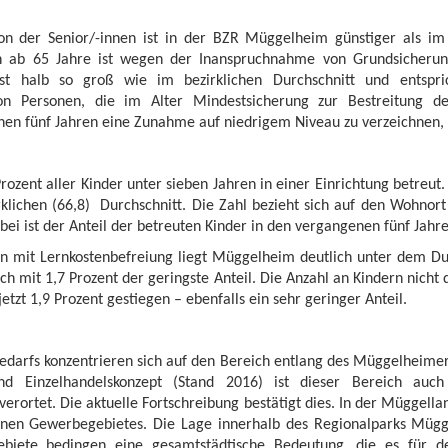
ion der Senior/-innen ist in der BZR Müggelheim günstiger als im
n ab 65 Jahre ist wegen der Inanspruchnahme von Grundsicherung
ist halb so groß wie im bezirklichen Durchschnitt und entspr
on Personen, die im Alter Mindestsicherung zur Bestreitung de
enen fünf Jahren eine Zunahme auf niedrigem Niveau zu verzeichnen, 
ozent aller Kinder unter sieben Jahren in einer Einrichtung betreut
klichen (66,8) Durchschnitt. Die Zahl bezieht sich auf den Wohnort
bei ist der Anteil der betreuten Kinder in den vergangenen fünf Jahr
en mit Lernkostenbefreiung liegt Müggelheim deutlich unter dem Du
ich mit 1,7 Prozent der geringste Anteil. Die Anzahl an Kindern nicht
jetzt 1,9 Prozent gestiegen – ebenfalls ein sehr geringer Anteil.
Bedarfs konzentrieren sich auf den Bereich entlang des Müggelhei
nd Einzelhandelskonzept (Stand 2016) ist dieser Bereich auc
erortet. Die aktuelle Fortschreibung bestätigt dies. In der Müggella
inen Gewerbegebietes. Die Lage innerhalb des Regionalparks Mü
gebiete bedingen eine gesamtstädtische Bedeutung, die es für d