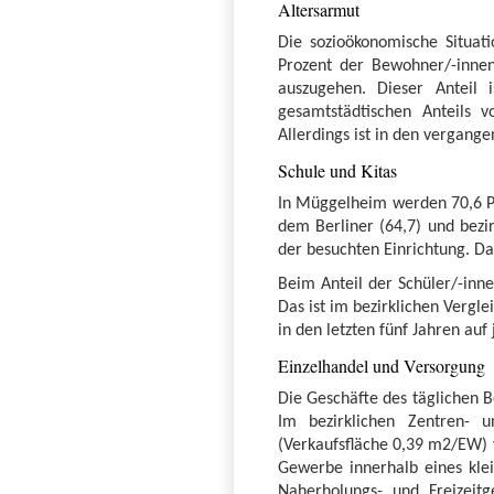
Altersarmut
Die sozioökonomische Situat
Prozent der Bewohner/-inne
auszugehen. Dieser Anteil 
gesamtstädtischen Anteils v
Allerdings ist in den vergang
Schule und Kitas
In Müggelheim werden 70,6 Pr
dem Berliner (64,7) und bezir
der besuchten Einrichtung. Da
Beim Anteil der Schüler/-inn
Das ist im bezirklichen Vergle
in den letzten fünf Jahren auf 
Einzelhandel und Versorgung
Die Geschäfte des täglichen 
Im bezirklichen Zentren- u
(Verkaufsfläche 0,39 m2/EW) v
Gewerbe innerhalb eines kle
Naherholungs- und Freizeit