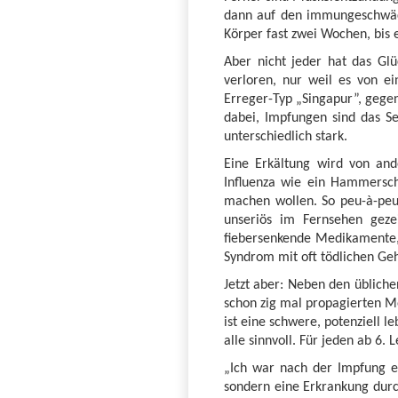
dann auf den immungeschwäch
Körper fast zwei Wochen, bis e
Aber nicht jeder hat das Gl
verloren, nur weil es von e
Erreger-Typ „Singapur”, gegen
dabei, Impfungen sind das Se
unterschiedlich stark.
Eine Erkältung wird von and
Influenza wie ein Hammersch
machen wollen. So peu-à-peu.
unseriös im Fernsehen gezei
fiebersenkende Medikamente, 
Syndrom mit oft tödlichen Ge
Jetzt aber: Neben den üblich
schon zig mal propagierten Me
ist eine schwere, potenziell 
alle sinnvoll. Für jeden ab 
„Ich war nach der Impfung er
sondern eine Erkrankung durc