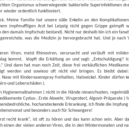
ten Organismus schwerwiegende bakterielle Superinfektionen drau
r wieder ordentlich funktioniert.
ück. Meine Familie hat unsere süße Enkelin an den Komplikatione
inem impfmuffligen Arzt bei Leipzig nicht gegen Grippe geimpft
 den damals Impfschutz bestand). Nicht nur deshalb bin ich ein fanati
genreichste, was die Medizin je hervorgebracht hat. Und je nach V
eren Viren, meist Rhinoviren, verursacht und verläuft mit mil
lag kommt, klopft die Erkältung an und sagt: „Entschuldigung? Ic
“ Und dann hat man noch Zeit, diese frei verkäuflichen Medikamen
gt werden und sowieso oft nicht viel bringen. Es bleibt dabei: B
Nase mit Kindernasenspray freihalten, Halswickel. Kinder dürfen kei
hirn-und Leberschäden ).
en Hygienemaßnahmen ( nicht in die Hände niesen/husten, regelmäß
dikamente Cystus-, Erste Abwehr, Viruprotect, Algovir-Präparate ) hi
lebensbedrohliche, hochansteckende Erkrankung. Ich finde die Impfung
6. Lebensmonat und besonders auch für Schwangere!
st recht krank“, ist oft zu hören und das kann schon sein. Aber d
h einen der vielen anderen Viren, die in den Wintermonaten und n