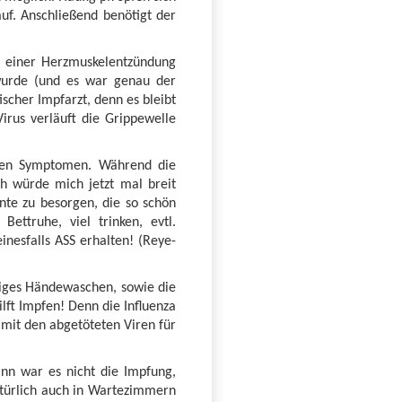
f. Anschließend benötigt der
n einer Herzmuskelentzündung
 wurde (und es war genau der
scher Impfarzt, denn es bleibt
irus verläuft die Grippewelle
deren Symptomen. Während die
h würde mich jetzt mal breit
te zu besorgen, die so schön
ettruhe, viel trinken, evtl.
nesfalls ASS erhalten! (Reye-
iges Händewaschen, sowie die
lft Impfen! Denn die Influenza
 mit den abgetöteten Viren für
ann war es nicht die Impfung,
atürlich auch in Wartezimmern