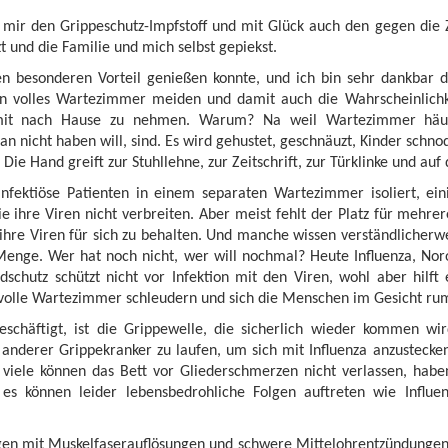
mir den Grippeschutz-Impfstoff und mit Glück auch den gegen die Z
t und die Familie und mich selbst gepiekst.
en besonderen Vorteil genießen konnte, und ich bin sehr dankbar d
n volles Wartezimmer meiden und damit auch die Wahrscheinlichkei
mit nach Hause zu nehmen. Warum? Na weil Wartezimmer häuf
n nicht haben will, sind. Es wird gehustet, geschnäuzt, Kinder sch
Die Hand greift zur Stuhllehne, zur Zeitschrift, zur Türklinke und au
fektiöse Patienten in einem separaten Wartezimmer isoliert, ein
 sie ihre Viren nicht verbreiten. Aber meist fehlt der Platz für mehr
ihre Viren für sich zu behalten. Und manche wissen verständlicherwe
 Menge. Wer hat noch nicht, wer will nochmal? Heute Influenza, Nor
dschutz schützt nicht vor Infektion mit den Viren, wohl aber hilft 
ns volle Wartezimmer schleudern und sich die Menschen im Gesicht 
schäftigt, ist die Grippewelle, die sicherlich wieder kommen w
 anderer Grippekranker zu laufen, um sich mit Influenza anzustec
, viele können das Bett vor Gliederschmerzen nicht verlassen, habe
es können leider lebensbedrohliche Folgen auftreten wie Influe
en mit Muskelfaserauflösungen und schwere Mittelohrentzündungen 