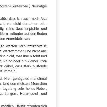
oster-(Gürtelrose ) Neuralgie
afür, dass ich auch noch Arzt
t, vielleicht den einen oder
ig reine Seuchenpfuhle und
noddern mitunter auf den Boden
f den Anmeldetresen.
ige warten vernünftigerweise
ere Wartezimmer und nicht alle
ise nicht, was ihnen fehlt und
o, Rhino oder ein kleiner Rota
er dabei, dass stark hustende
rumfummeln.
ird. Hier genügt es manchmal
ken. Und den meisten Menschen
n tagelang sehr hohes Fieber,
nza-Lungen-, Herzmuskel- und
möglich. Häufig pfropfen sich