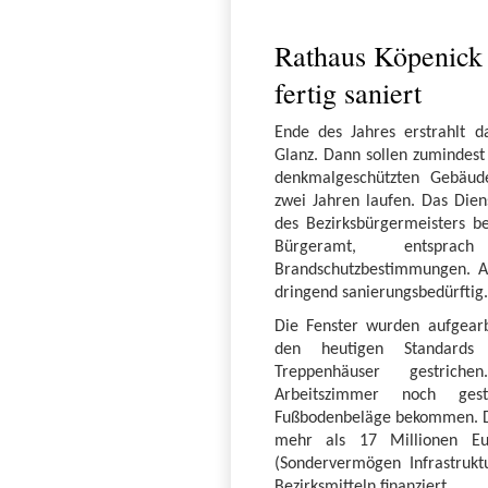
Rathaus Köpenick 
fertig saniert
Ende des Jahres erstrahlt 
Glanz. Dann sollen zumindest
denkmalgeschützten Gebäude
zwei Jahren laufen. Das Dien
des Bezirksbürgermeisters b
Bürgeramt, entsp
Brandschutzbestimmungen. A
dringend sanierungsbedürftig
Die Fenster wurden aufgearb
den heutigen Standards
Treppenhäuser gestrich
Arbeitszimmer noch ge
Fußbodenbeläge bekommen. 
mehr als 17 Millionen Eu
(Sondervermögen Infrastruk
Bezirksmitteln finanziert