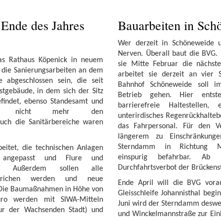
Ende des Jahres
Bauarbeiten in Sch
Wer derzeit in Schöneweide u
Nerven. Überall baut die BVG. 
das Rathaus Köpenick in neuem
sie Mitte Februar die nächste
 die Sanierungsarbeiten an dem
arbeitet sie derzeit an vier 
 abgeschlossen sein, die seit
Bahnhof Schöneweide soll i
stgebäude, in dem sich der Sitz
Betrieb gehen. Hier ents
efindet, ebenso Standesamt und
barrierefreie Haltestellen, 
rach nicht mehr den
unterirdisches Regenrückhalte
uch die Sanitärbereiche waren
das Fahrpersonal. Für den Ve
.
längerem zu Einschränkung
Sterndamm in Richtung Mic
eitet, die technischen Anlagen
einspurig befahrbar. Ab
 angepasst und Flure und
Durchfahrtsverbot der Brückens
en. Außerdem sollen alle
strichen werden und neue
Ende April will die BVG vora
Die Baumaßnahmen in Höhe von
Gleisschleife Johannisthal begi
ro werden mit SIWA-Mitteln
Juni wird der Sterndamm desw
tur der Wachsenden Stadt) und
und Winckelmannstraße zur Ein