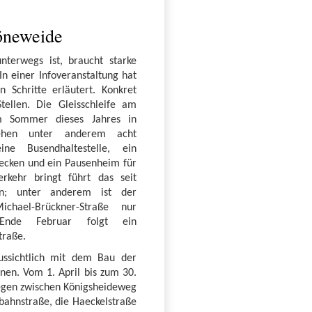
öneweide
nterwegs ist, braucht starke
In einer Infoveranstaltung hat
n Schritte erläutert. Konkret
Stellen. Die Gleisschleife am
m Sommer dieses Jahres in
tehen unter anderem acht
eine Busendhaltestelle, ein
becken und ein Pausenheim für
rkehr bringt führt das seit
en; unter anderem ist der
hael-Brückner-Straße nur
 Ende Februar folgt ein
traße.
ussichtlich mit dem Bau der
nnen. Vom 1. April bis zum 30.
egen zwischen Königsheideweg
bahnstraße, die Haeckelstraße