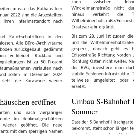
kann zwischen Johann
Winckelmannstraße nicht du
eiten musste das Rathaus leer
hinaus verkehrt die 
uar 2022 sind die Angestellten
Wilhelminenhofstraße/Ed
 ihren Interimsstandort nach
Ersatzverkehr ergänzt.
Bis zum 28. Juni ist zudem di
nd Rauchschutztüren in den
und die Wilhelminenhofstraß
hlossen. Alle Büro-/Archivräume
gesperrt, danach geht es 
boden zurückgebaut, gedämmt
Edisonstraße Richtung Norden 
neu verkleidet. Rückbau und
Richtung Osten nicht weiter. Na
ngsleitungen ist zu 50 Prozent
der BVG, investiere man dort
 Baumaßnahmen verlaufen nach
stabile Schienen-Infrastruktur
 und sollen im Dezember 2024
teilweise umgeleitet oder d
 zieht die Karawane wieder
ersetzt.
Umbau S-Bahnhof H
rhäuschen eröffnet
Sommer
hnten und nach vierjähriger
nomie im denkmalgeschützten
Dass der S-Bahnhof Hirschgarte
r wieder geöffnet. Die neue
bekommt, steht schon länger fe
urants mit dem sperrigen Namen