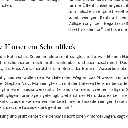
holen.
für die Öffentlichkeit angedach
zum falschen Zeitpunkt eröffne
somit weniger Kaufkraft be
Vollsperrung der Regattastra
direkt vor der Tür“, zählt sie di
 Häuser ein Schandfleck
e Bahnhofstraße einmündete sieht sie gleich: die zwei kleinen Hä
ahre Schönheiten, doch mittlerweile über und über beschmiert. Das 
VG, das Haus Am Generalshof 5 im Besitz der Berliner Wasserbetrieb
chtig und wir wollen den Vandalen den Weg an das Abwasserpumpw
er Stephan Natz. Man einigte sich mit der Unteren Denkmalbehörde 
tigt in einer Spezialwerkstatt. Der Zaun wurde im zweiten Halbjahr
lügligen Toranlagen gefertigt. „Jetzt ist der Plan, dass es bei fro
 Natz, „zudem werden wir die beschmierte Fassade reinigen lassen
n, dass die Fassade stark gelitten hat.”
rung und prüft derzeit die denkmalrechtlichen Anforderungen, sagt d