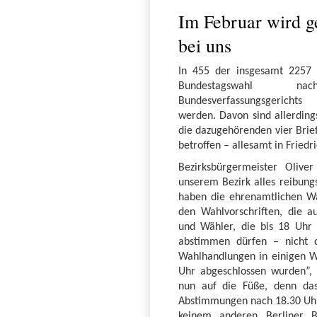
Im Februar wird ge
bei uns
In 455 der insgesamt 2257 
Bundestagswahl 
Bundesverfassungsgericht
werden. Davon sind allerding
die dazugehörenden vier Brie
betroffen – allesamt in Friedr
Bezirksbürgermeister Oliver
unserem Bezirk alles reibungsl
haben die ehrenamtlichen Wa
den Wahlvorschriften, die a
und Wähler, die bis 18 Uhr 
abstimmen dürfen – nicht d
Wahlhandlungen in einigen Wa
Uhr abgeschlossen wurden”, e
nun auf die Füße, denn das
Abstimmungen nach 18.30 Uhr a
keinem anderen Berliner 