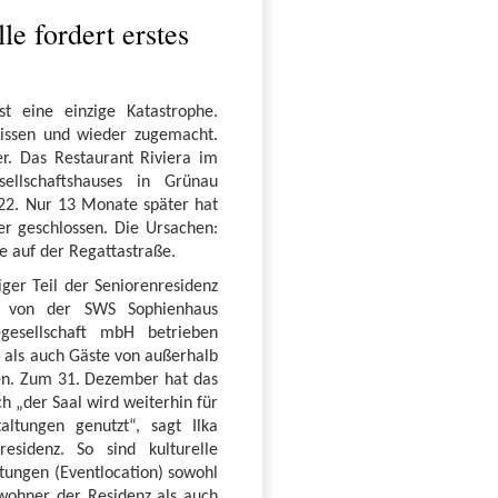
le fordert erstes
st eine einzige Katastrophe.
rissen und wieder zugemacht.
er. Das Restaurant Riviera im
sellschaftshauses in Grünau
22. Nur 13 Monate später hat
er geschlossen. Die Ursachen:
le auf der Regattastraße.
ger Teil der Seniorenresidenz
e von der SWS Sophienhaus
gesellschaft mbH betrieben
 als auch Gäste von außerhalb
en. Zum 31. Dezember hat das
h „der Saal wird weiterhin für
altungen genutzt“, sagt Ilka
residenz. So sind kulturelle
ltungen (Eventlocation) sowohl
wohner der Residenz als auch