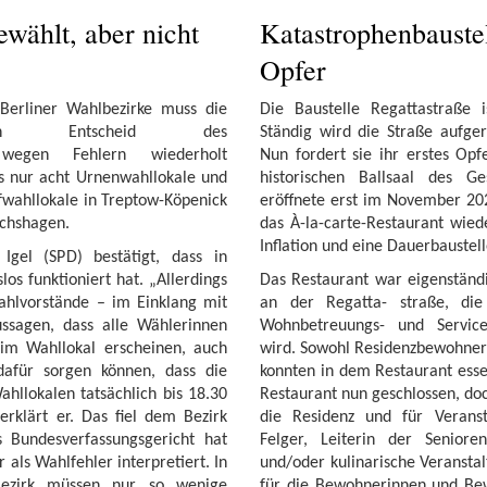
wählt, aber nicht
Katastrophenbaustel
Opfer
Berliner Wahlbezirke muss die
Die Baustelle Regattastraße i
nach Entscheid des
Ständig wird die Straße aufge
s wegen Fehlern wiederholt
Nun fordert sie ihr erstes Opf
s nur acht Urnenwahllokale und
historischen Ballsaal des Ge
fwahllokale in Treptow-Köpenick
eröffnete erst im November 20
ichshagen.
das À-la-carte-Restaurant wied
Inflation und eine Dauerbaustel
 Igel (SPD) bestätigt, dass in
os funktioniert hat. „Allerdings
Das Restaurant war eigenständi
hlvorstände – im Einklang mit
an der Regatta- straße, di
ussagen, dass alle Wählerinnen
Wohnbetreuungs- und Service
im Wahllokal erscheinen, auch
wird. Sowohl Residenzbewohner
afür sorgen können, dass die
konnten in dem Restaurant ess
hllokalen tatsächlich bis 18.30
Restaurant nun geschlossen, doc
rklärt er. Das fiel dem Bezirk
die Residenz und für Veranst
 Bundesverfassungsgericht hat
Felger, Leiterin der Senioren
ls Wahlfehler interpretiert. In
und/oder kulinarische Veransta
Bezirk müssen nur so wenige
für die Bewohnerinnen und Be