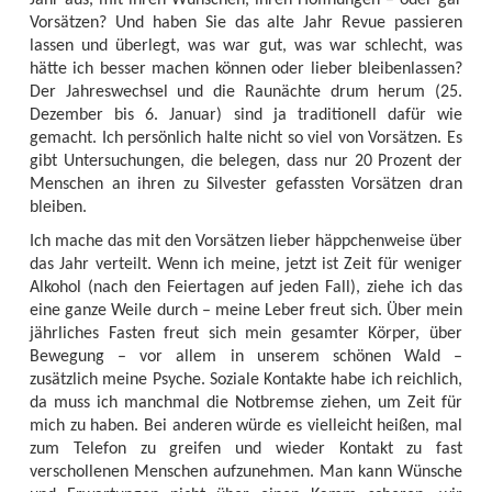
Jahr aus, mit ihren Wünschen, ihren Hoffnungen – oder gar
Vorsätzen? Und haben Sie das alte Jahr Revue passieren
lassen und überlegt, was war gut, was war schlecht, was
hätte ich besser machen können oder lieber bleibenlassen?
Der Jahreswechsel und die Raunächte drum herum (25.
Dezember bis 6. Januar) sind ja traditionell dafür wie
gemacht. Ich persönlich halte nicht so viel von Vorsätzen. Es
gibt Untersuchungen, die belegen, dass nur 20 Prozent der
Menschen an ihren zu Silvester gefassten Vorsätzen dran
bleiben.
Ich mache das mit den Vorsätzen lieber häppchenweise über
das Jahr verteilt. Wenn ich meine, jetzt ist Zeit für weniger
Alkohol (nach den Feiertagen auf jeden Fall), ziehe ich das
eine ganze Weile durch – meine Leber freut sich. Über mein
jährliches Fasten freut sich mein gesamter Körper, über
Bewegung – vor allem in unserem schönen Wald –
zusätzlich meine Psyche. Soziale Kontakte habe ich reichlich,
da muss ich manchmal die Notbremse ziehen, um Zeit für
mich zu haben. Bei anderen würde es vielleicht heißen, mal
zum Telefon zu greifen und wieder Kontakt zu fast
verschollenen Menschen aufzunehmen. Man kann Wünsche