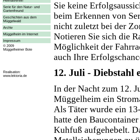
Heimatverein
Sie keine Erfolgsaussic
Serie für den Natur- und
Gartenfreund
beim Erkennen von Ser
Geschichten aus dem
Müggelwald
nicht zuletzt bei der 
Archiv
Notieren Sie sich die
Müggelheim im Internet
Impressum
Möglichkeit der Fahrra
© 2009
Müggelheimer Bote
auch Ihre Erfolgschanc
12. Juli - Diebstahl
Realisation:
www.lektoria.de
In der Nacht zum 12. J
Müggelheim ein Stroma
Als Täter wurde ein 13
hatte den Baucontaine
Kuhfuß aufgehebelt. Daz
Metallsicherungen zu 