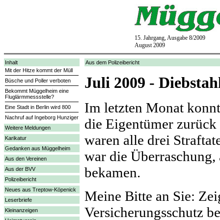
15. Jahrgang, Ausgabe 8/2009
August 2009
Inhalt
Aus dem Polizeibericht
Mit der Hitze kommt der Müll
Juli 2009 - Diebsta
Büsche und Poller verboten
Bekommt Müggelheim eine
Fluglärmmessstelle?
Im letzten Monat konnt
Eine Stadt in Berlin wird 800
Nachruf auf Ingeborg Hunziger
die Eigentümer zurück
Weitere Meldungen
waren alle drei Strafta
Karikatur
Gedanken aus Müggelheim
war die Überraschung, 
Aus den Vereinen
bekamen.
Aus der BVV
Polizeibericht
Neues aus Treptow-Köpenick
Meine Bitte an Sie: Zeig
Leserbriefe
Versicherungsschutz be
Kleinanzeigen