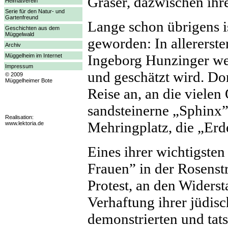
Gräser, dazwischen ihr
Heimatverein
Serie für den Natur- und
Gartenfreund
Lange schon übrigens i
Geschichten aus dem
Müggelwald
geworden: In allererste
Archiv
Ingeborg Hunzinger wei
Müggelheim im Internet
Impressum
und geschätzt wird. Dor
© 2009
Müggelheimer Bote
Reise an, an die vielen
sandsteinerne „Sphinx
Realisation:
Mehringplatz, die „Erd
www.lektoria.de
Eines ihrer wichtigsten
Frauen” in der Rosenstr
Protest, an den Widers
Verhaftung ihrer jüdi
demonstrierten und tat