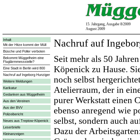
15. Jahrgang, Ausgabe 8/2009
August 2009
Nachruf auf Ingebo
Inhalt
Mit der Hitze kommt der Müll
Büsche und Poller verboten
Seit mehr als 50 Jahre
Bekommt Müggelheim eine
Fluglärmmessstelle?
Köpenick zu Hause. Sie
Eine Stadt in Berlin wird 800
Nachruf auf Ingeborg Hunziger
noch selbst hergerichte
Weitere Meldungen
Atelierraum, der in ei
Karikatur
Gedanken aus Müggelheim
purer Werkstatt einen C
Aus den Vereinen
ebenso anregend wie poe
Aus der BVV
Polizeibericht
selbst, sondern auch au
Neues aus Treptow-Köpenick
Leserbriefe
Dazu der Arbeitsgarten
Kleinanzeigen