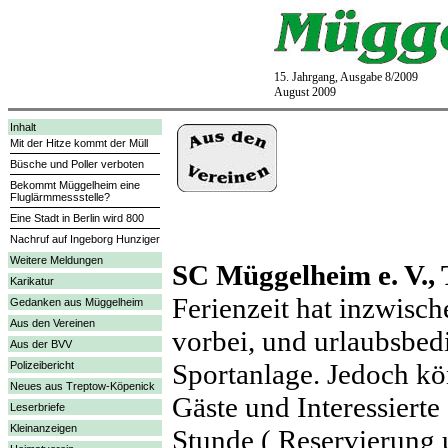
15. Jahrgang, Ausgabe 8/2009
August 2009
Inhalt
Mit der Hitze kommt der Müll
Büsche und Poller verboten
Bekommt Müggelheim eine
Fluglärmmessstelle?
Eine Stadt in Berlin wird 800
Nachruf auf Ingeborg Hunziger
Weitere Meldungen
SC Müggelheim e. V.,
Karikatur
Ferienzeit hat inzwisch
Gedanken aus Müggelheim
Aus den Vereinen
vorbei, und urlaubsbedi
Aus der BVV
Sportanlage. Jedoch kön
Polizeibericht
Neues aus Treptow-Köpenick
Gäste und Interessierte
Leserbriefe
Kleinanzeigen
Stunde ( Reservierung u