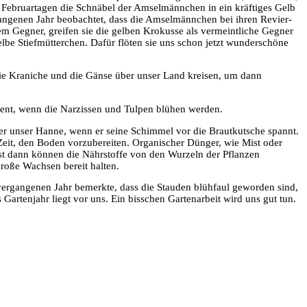
n Februartagen die Schnäbel der Amselmännchen in ein kräftiges Gelb
angenen Jahr beobachtet, dass die Amselmännchen bei ihren Revier-
nem Gegner, greifen sie die gelben Krokusse als vermeintliche Gegner
be Stiefmütterchen. Dafür flöten sie uns schon jetzt wunderschöne
die Kraniche und die Gänse über unser Land kreisen, um dann
ment, wenn die Narzissen und Tulpen blühen werden.
ßer unser Hanne, wenn er seine Schimmel vor die Brautkutsche spannt.
e Zeit, den Boden vorzubereiten. Organischer Dünger, wie Mist oder
t dann können die Nährstoffe von den Wurzeln der Pflanzen
roße Wachsen bereit halten.
 vergangenen Jahr bemerkte, dass die Stauden blühfaul geworden sind,
s Gartenjahr liegt vor uns. Ein bisschen Gartenarbeit wird uns gut tun.