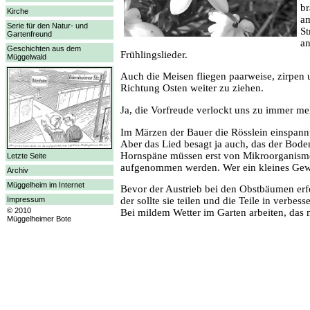
br
Kirche
am
Serie für den Natur- und
St
Gartenfreund
an
Geschichten aus dem
Frühlingslieder.
Müggelwald
Auch die Meisen fliegen paarweise, zirpen
Richtung Osten weiter zu ziehen.
Ja, die Vorfreude verlockt uns zu immer m
Im Märzen der Bauer die Rösslein einspannt
Aber das Lied besagt ja auch, das der Boden
Hornspäne müssen erst von Mikroorganisme
Letzte Seite
aufgenommen werden. Wer ein kleines Gewäc
Archiv
Müggelheim im Internet
Bevor der Austrieb bei den Obstbäumen erfo
Impressum
der sollte sie teilen und die Teile in verbe
© 2010
Bei mildem Wetter im Garten arbeiten, das
Müggelheimer Bote