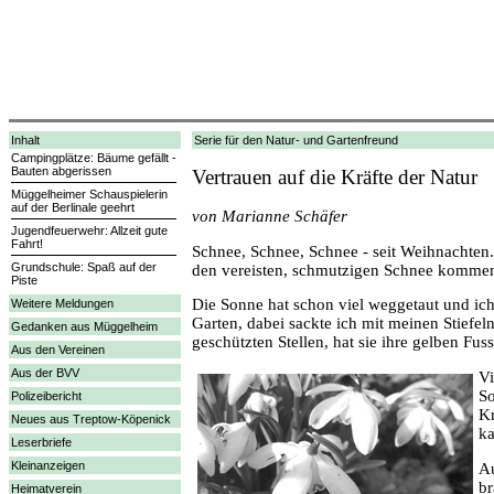
Inhalt
Serie für den Natur- und Gartenfreund
Campingplätze: Bäume gefällt -
Bauten abgerissen
Vertrauen auf die Kräfte der Natur
Müggelheimer Schauspielerin
auf der Berlinale geehrt
von Marianne Schäfer
Jugendfeuerwehr: Allzeit gute
Fahrt!
Schnee, Schnee, Schnee - seit Weihnachten
Grundschule: Spaß auf der
den vereisten, schmutzigen Schnee komme
Piste
Die Sonne hat schon viel weggetaut und ic
Weitere Meldungen
Garten, dabei sackte ich mit meinen Stiefe
Gedanken aus Müggelheim
geschützten Stellen, hat sie ihre gelben Fu
Aus den Vereinen
Aus der BVV
Vi
So
Polizeibericht
Kr
Neues aus Treptow-Köpenick
ka
Leserbriefe
Kleinanzeigen
Au
br
Heimatverein