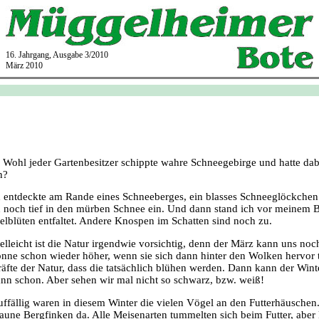
16. Jahrgang, Ausgabe 3/2010
März 2010
. Wohl jeder Gartenbesitzer schippte wahre Schneegebirge und hatte da
n?
h entdeckte am Rande eines Schneeberges, ein blasses Schneeglöckchen
ln noch tief in den mürben Schnee ein. Und dann stand ich vor meinem B
sselblüten entfaltet. Andere Knospen im Schatten sind noch zu.
elleicht ist die Natur irgendwie vorsichtig, denn der März kann uns no
nne schon wieder höher, wenn sie sich dann hinter den Wolken hervor t
äfte der Natur, dass die tatsächlich blühen werden. Dann kann der Wi
nn schon. Aber sehen wir mal nicht so schwarz, bzw. weiß!
ffällig waren in diesem Winter die vielen Vögel an den Futterhäuschen.
aune Bergfinken da. Alle Meisenarten tummelten sich beim Futter, aber