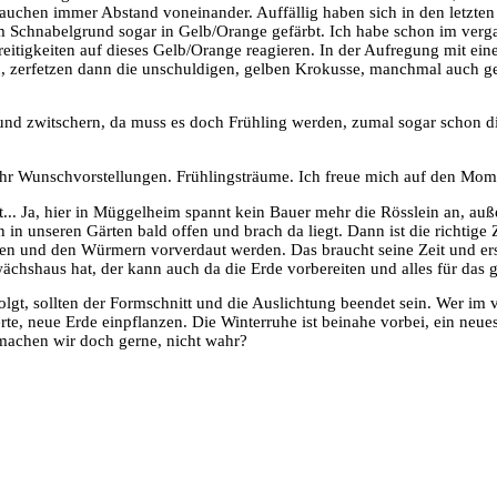
auchen immer Abstand voneinander. Auffällig haben sich in den letzte
 Schnabelgrund sogar in Gelb/Orange gefärbt. Ich habe schon im verg
reitigkeiten auf dieses Gelb/Orange reagieren. In der Aufregung mit ei
, zerfetzen dann die unschuldigen, gelben Krokusse, manchmal auch gel
 und zwitschern, da muss es doch Frühling werden, zumal sogar schon 
ehr Wunschvorstellungen. Frühlingsträume. Ich freue mich auf den Mo
... Ja, hier in Müggelheim spannt kein Bauer mehr die Rösslein an, au
 in unseren Gärten bald offen und brach da liegt. Dann ist die richtig
n und den Würmern vorverdaut werden. Das braucht seine Zeit und ers
hshaus hat, der kann auch da die Erde vorbereiten und alles für das g
lgt, sollten der Formschnitt und die Auslichtung beendet sein. Wer im
sserte, neue Erde einpflanzen. Die Winterruhe ist beinahe vorbei, ein neue
 machen wir doch gerne, nicht wahr?