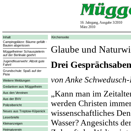
16. Jahrgang, Ausgabe 3/2010
März 2010
Inhalt
Kirchenseite
Campingplätze: Bäume gefällt -
Bauten abgerissen
Glaube und Naturwi
Müggelheimer Schauspielerin
auf der Berlinale geehrt
Jugendfeuerwehr: Allzeit gute
Drei Gesprächsabend
Fahrt!
Grundschule: Spaß auf der
Piste
von Anke Schwedusch-
Weitere Meldungen
Gedanken aus Müggelheim
„Kann man im Zeitalter
Aus den Vereinen
Aus der BVV
werden Christen immer
Polizeibericht
wissenschaftliches De
Neues aus Treptow-Köpenick
Leserbriefe
Wasser? Angesichts de
Kleinanzeigen
Heimatverein