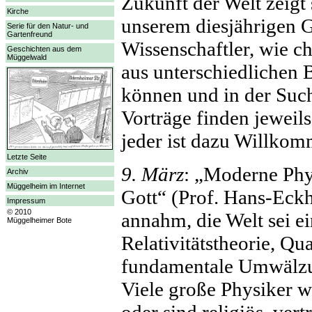
Zukunft der Welt zeigt 
Kirche
unserem diesjährigen 
Serie für den Natur- und
Gartenfreund
Wissenschaftler, wie ch
Geschichten aus dem
Müggelwald
aus unterschiedlichen 
können und in der Suc
Vorträge finden jeweils
jeder ist dazu Willkom
Letzte Seite
9. März
: „Moderne Phy
Archiv
Müggelheim im Internet
Gott“ (Prof. Hans-Ec
Impressum
© 2010
annahm, die Welt sei e
Müggelheimer Bote
Relativitätstheorie, Q
fundamentale Umwälzun
Viele große Physiker w
oder sind religiös, vert