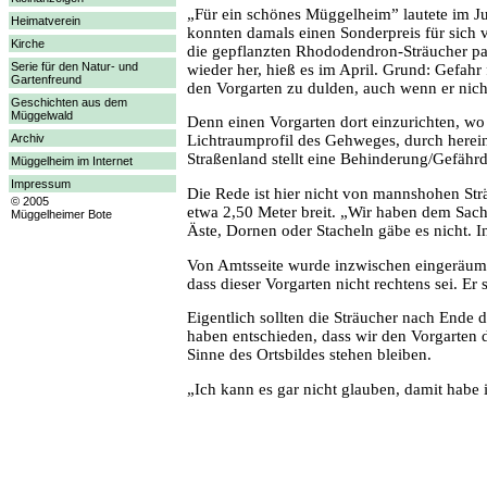
„Für ein schönes Müggelheim” lautete im J
Heimatverein
konnten damals einen Sonderpreis für sich 
Kirche
die gepflanzten Rhododendron-Sträucher pa
Serie für den Natur- und
wieder her, hieß es im April. Grund: Gefah
Gartenfreund
den Vorgarten zu dulden, auch wenn er nicht
Geschichten aus dem
Müggelwald
Denn einen Vorgarten dort einzurichten, wo 
Archiv
Lichtraumprofil des Gehweges, durch herei
Straßenland stellt eine Behinderung/Gefährd
Müggelheim im Internet
Impressum
Die Rede ist hier nicht von mannshohen St
© 2005
etwa 2,50 Meter breit. „Wir haben dem Sachbe
Müggelheimer Bote
Äste, Dornen oder Stacheln gäbe es nicht. I
Von Amtsseite wurde inzwischen eingeräumt, 
dass dieser Vorgarten nicht rechtens sei. E
Eigentlich sollten die Sträucher nach Ende
haben entschieden, dass wir den Vorgarten
Sinne des Ortsbildes stehen bleiben.
„Ich kann es gar nicht glauben, damit habe 