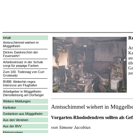
Re
Inhalt
Amtsschimmel wiehert in
Müggelheim
Am
Dickes Dankeschön der
Ka
Feuerwehr!
au
Arbeitseinsatz in der Schule
üb
sorgt für peppige Farben
Gr
Zum 100. Todestag von Curt
ze
Grottewitz
BVBB: Weiterhin reges
Interesse am Flughafen
Arbeitgeber in Müggelheim:
Dienstleistung am Dorfanger
Weitere Meldungen
Amtsschimmel wiehert in Müggelh
Karikatur
Gedanken aus Müggelheim
Vorgarten-Rhododendren sollten als Gef
Aus den Vereinen
Aus der BVV
von Simone Jacobius
Kleinanzeigen