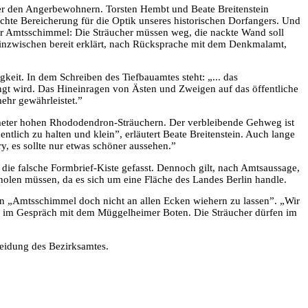
er den Angerbewohnern. Torsten Hembt und Beate Breitenstein
chte Bereicherung für die Optik unseres historischen Dorfangers. Und
r Amtsschimmel: Die Sträucher müssen weg, die nackte Wand soll
 inzwischen bereit erklärt, nach Rücksprache mit dem Denkmalamt,
keit. In dem Schreiben des Tiefbauamtes steht: „... das
t wird. Das Hineinragen von Ästen und Zweigen auf das öffentliche
mehr gewährleistet.”
imeter hohen Rhododendron-Sträuchern. Der verbleibende Gehweg ist
entlich zu halten und klein”, erläutert Beate Breitenstein. Auch lange
y, es sollte nur etwas schöner aussehen.”
 die falsche Formbrief-Kiste gefasst. Dennoch gilt, nach Amtsaussage,
nholen müssen, da es sich um eine Fläche des Landes Berlin handle.
den „Amtsschimmel doch nicht an allen Ecken wiehern zu lassen”. „Wir
er im Gespräch mit dem Müggelheimer Boten. Die Sträucher dürfen im
heidung des Bezirksamtes.