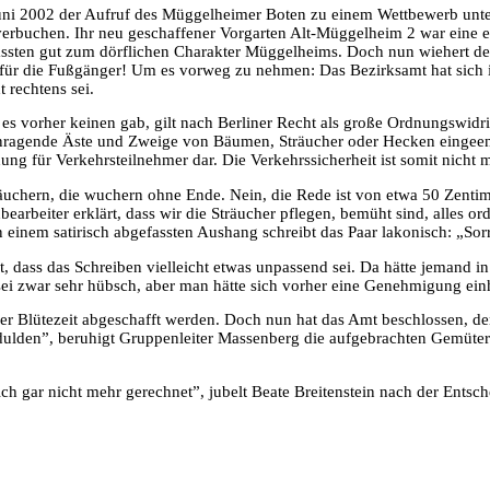
uni 2002 der Aufruf des Müggelheimer Boten zu einem Wettbewerb unt
verbuchen. Ihr neu geschaffener Vorgarten Alt-Müggelheim 2 war eine e
ssten gut zum dörflichen Charakter Müggelheims. Doch nun wiehert de
r für die Fußgänger! Um es vorweg zu nehmen: Das Bezirksamt hat sich
 rechtens sei.
es vorher keinen gab, gilt nach Berliner Recht als große Ordnungswidrig
nragende Äste und Zweige von Bäumen, Sträucher oder Hecken eingeeng
ung für Verkehrsteilnehmer dar. Die Verkehrssicherheit ist somit nicht 
räuchern, die wuchern ohne Ende. Nein, die Rede ist von etwa 50 Zent
arbeiter erklärt, dass wir die Sträucher pflegen, bemüht sind, alles ord
n einem satirisch abgefassten Aushang schreibt das Paar lakonisch: „Sorr
dass das Schreiben vielleicht etwas unpassend sei. Da hätte jemand in
r sei zwar sehr hübsch, aber man hätte sich vorher eine Genehmigung ei
 der Blütezeit abgeschafft werden. Doch nun hat das Amt beschlossen, 
 dulden”, beruhigt Gruppenleiter Massenberg die aufgebrachten Gemüt
ich gar nicht mehr gerechnet”, jubelt Beate Breitenstein nach der Entsc