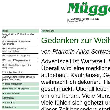
17. Jahrgang, Ausgabe 12/2010
Dezember 2010
Inhalt
Kirchenseite
Müggelheimer Kobbs droht das
Aus
Gedanken zur Weih
Bombensache - Eine wahre
Geschichte
BBI: Emotionsgeladene
von Pfarrerin Anke Schwe
Infoveranstaltung
Mit Wowereit im Gespräch
Adventszeit ist Wartezeit.
BBI: rund 1000 protestierten
BBI: Plakataktion gegen den
Überall wird eine merklic
Flughafen
Frohe Weihnachten!
aufgebaut, Kaufhäuser, G
Kulturwochende bietet etwas für
jeden Geschmack
weihnachtlich dekoriert. 
Weitere Meldungen
geschmückt. Überall leuchte
Gedanken aus Müggelheim
Aus den Vereinen
um uns herum. Viele Mens
Kommentar
viele fühlen sich gehetzt 
Aus der BVV
Polizeibericht
dieser Zeit besonders star