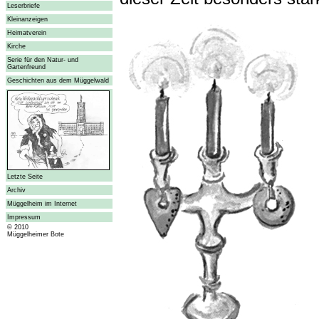
Leserbriefe
Kleinanzeigen
Heimatverein
Kirche
Serie für den Natur- und
Gartenfreund
Geschichten aus dem Müggelwald
Letzte Seite
Archiv
Müggelheim im Internet
Impressum
© 2010
Müggelheimer Bote