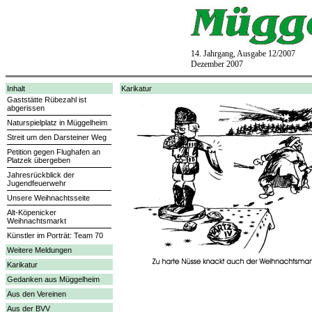
14. Jahrgang, Ausgabe 12/2007
Dezember 2007
Inhalt
Karikatur
Gaststätte Rübezahl ist
abgerissen
Naturspielplatz in Müggelheim
Streit um den Darsteiner Weg
Petition gegen Flughafen an
Platzek übergeben
Jahresrückblick der
Jugendfeuerwehr
Unsere Weihnachtsseite
Alt-Köpenicker
Weihnachtsmarkt
Künstler im Porträt: Team 70
Weitere Meldungen
Karikatur
Gedanken aus Müggelheim
Aus den Vereinen
Aus der BVV