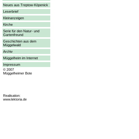
Neues aus Treptow-Köpenick
Leserbrief
Kleinanzeigen
Kirche
Serie für den Natur- und
Gartenfreund
Geschichten aus dem
Müggelwald
Archiv
Müggelheim im Internet
Impressum
© 2007
Müggelheimer Bote
Realisation:
www.lektoria.de