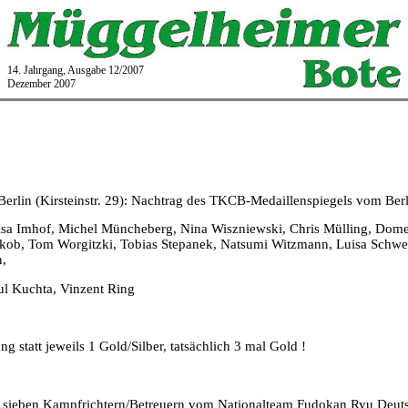
14. Jahrgang, Ausgabe 12/2007
Dezember 2007
erlin (Kirsteinstr. 29): Nachtrag des TKCB-Medaillenspiegels vom Berl
sa Imhof, Michel Müncheberg, Nina Wiszniewski, Chris Mülling, Domen
akob, Tom Worgitzki, Tobias Stepanek, Natsumi Witzmann, Luisa Schwen
n,
aul Kuchta, Vinzent Ring
 statt jeweils 1 Gold/Silber, tatsächlich 3 mal Gold !
 sieben Kampfrichtern/Betreuern vom Nationalteam Fudokan Ryu Deutsc