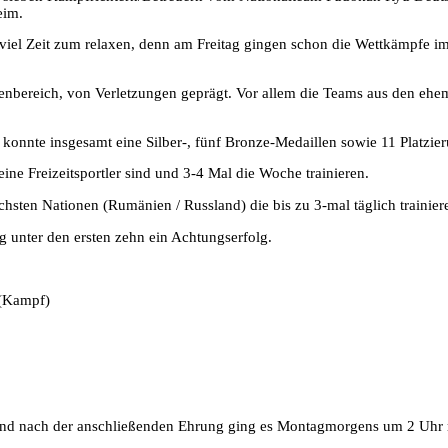
eim.
viel Zeit zum relaxen, denn am Freitag gingen schon die Wettkämpfe im
bereich, von Verletzungen geprägt. Vor allem die Teams aus den ehema
konnte insgesamt eine Silber-, fünf Bronze-Medaillen sowie 11 Platzi
eine Freizeitsportler sind und 3-4 Mal die Woche trainieren.
chsten Nationen (Rumänien / Russland) die bis zu 3-mal täglich trainier
g unter den ersten zehn ein Achtungserfolg.
 (Kampf)
nd nach der anschließenden Ehrung ging es Montagmorgens um 2 Uhr r