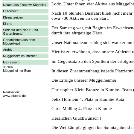
Lodz. Unter ihnen vier Aktive aus Müggelh
Neues aus Treptow-Köpenick
Leserbrief
Nach 10 Stunden Busfahrt blieb nicht mehr 
Kleinanzeigen
etwa 700 Aktiven an den Start.
Kirche
Der Samstag war, mit Beginn im Erwachsenen
Serie für den Natur- und
durch ihre ehrgeizige Härte.
Gartenfreund
Geschichten aus dem
Unser Nationalteam schlug sich wacker und 
Müggelwald
Archiv
Hier ist zu erwähnen, dass unsere Athleten r
Müggelheim im Internet
Im Gegensatz zu den Sportlern der erfolgrei
Impressum
© 2007
In diesen Zusammenhang ist jede Platzierun
Müggelheimer Bote
Die Erfolge unserer Müggelheimer:
Christopher Klein Bronze in Kumite- Team
Realisation:
www.lektoria.de
Felix Hörnlein 4. Platz in Kumite/ Kata
Chris Mülling 4. Platz in Kumite
Herzlichen Glückwunsch !
Die Wettkämpfe gingen bis Sonntagabend u