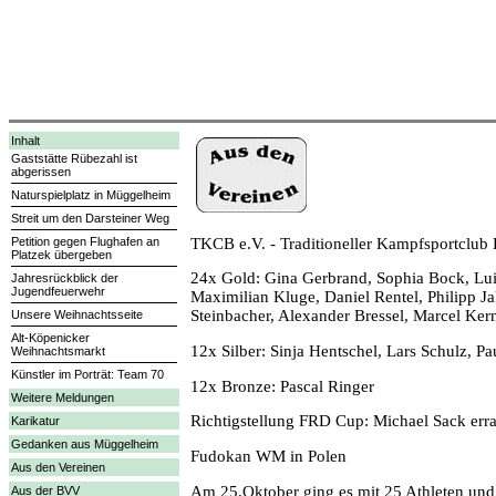
Inhalt
Gaststätte Rübezahl ist
abgerissen
Naturspielplatz in Müggelheim
Streit um den Darsteiner Weg
TKCB e.V. - Traditioneller Kampfsportclub B
Petition gegen Flughafen an
Platzek übergeben
24x Gold: Gina Gerbrand, Sophia Bock, Lui
Jahresrückblick der
Jugendfeuerwehr
Maximilian Kluge, Daniel Rentel, Philipp J
Steinbacher, Alexander Bressel, Marcel Ker
Unsere Weihnachtsseite
Alt-Köpenicker
12x Silber: Sinja Hentschel, Lars Schulz, P
Weihnachtsmarkt
Künstler im Porträt: Team 70
12x Bronze: Pascal Ringer
Weitere Meldungen
Richtigstellung FRD Cup: Michael Sack errang
Karikatur
Gedanken aus Müggelheim
Fudokan WM in Polen
Aus den Vereinen
Am 25.Oktober ging es mit 25 Athleten und
Aus der BVV