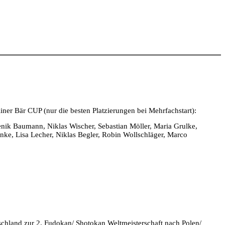
iner Bär CUP (nur die besten Platzierungen bei Mehrfachstart):
ik Baumann, Niklas Wischer, Sebastian Möller, Maria Grulke,
ke, Lisa Lecher, Niklas Begler, Robin Wollschläger, Marco
hland zur 2. Fudokan/ Shotokan Weltmeisterschaft nach Polen/