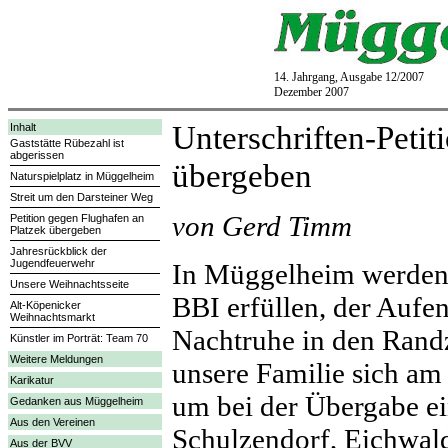
14. Jahrgang, Ausgabe 12/2007
Dezember 2007
Unterschriften-Peti
Inhalt
Gaststätte Rübezahl ist
abgerissen
übergeben
Naturspielplatz in Müggelheim
Streit um den Darsteiner Weg
von Gerd Timm
Petition gegen Flughafen an
Platzek übergeben
Jahresrückblick der
Jugendfeuerwehr
In Müggelheim werden,
Unsere Weihnachtsseite
BBI erfüllen, der Aufen
Alt-Köpenicker
Weihnachtsmarkt
Nachtruhe in den Rand
Künstler im Porträt: Team 70
Weitere Meldungen
unsere Familie sich a
Karikatur
um bei der Übergabe ei
Gedanken aus Müggelheim
Aus den Vereinen
Schulzendorf, Eichwal
Aus der BVV