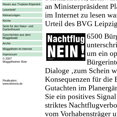
an Ministerpräsident Pl
Neues aus Treptow-Köpenick
Leserbrief
im Internet zu lesen wa
Kleinanzeigen
Kirche
Urteil des BVG Leipzig
Serie für den Natur- und
Gartenfreund
6500 Bürg
Geschichten aus dem
Müggelwald
unterschr
Archiv
Müggelheim im Internet
um ein op
Impressum
© 2007
Bürgerint
Müggelheimer Bote
Dialoge ‚zum Schein wa
Konsequenzen für die 
Realisation:
www.lektoria.de
Gutachten im Planergänz
Sie ein positives Signa
striktes Nachtflugverbo
vom Vorhabensträger un