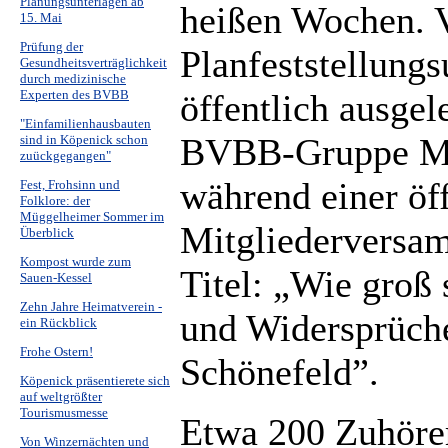
Planungsunterlagen ab
heißen Wochen. 
15. Mai
Prüfung der
Planfeststellung
Gesundheitsverträglichkeit
durch medizinische
öffentlich ausgel
Experten des BVBB
"Einfamilienhausbauten
BVBB-Gruppe Mü
sind in Köpenick schon
zuückgegangen"
während einer öf
Fest, Frohsinn und
Folklore: der
Müggelheimer Sommer im
Mitgliederversa
Überblick
Kompost wurde zum
Titel: „Wie groß
Sauen-Kessel
Zehn Jahre Heimatverein -
und Widersprüche
ein Rückblick
Frohe Ostern!
Schönefeld”.
Köpenick präsentierete sich
auf weltgrößter
Tourismusmesse
Etwa 200 Zuhöre
Von Winzernächten und