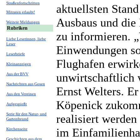
Straßenfortschritten
aktuellsten Stand
Mitraten erlaubt!
Ausbaus und die 
Weitere Meldungen
Rubriken
zu informieren. 
Liebe Leserinnen, liebe
Leser
Einwendungen so 
Leserbriefe
Flughafen erwirke
Kleinanzeigen
unwirtschaftlich 
Aus der BVV
Nachrichten aus Gosen
Ernst Welters. Er
Aus den Vereinen
Köpenick zukomm
Aufgespießt
Serie für den Natur- und
realisiert werden
Gartenfreund
im Einfamilienhau
Kirchenseite
Geschichten aus dem