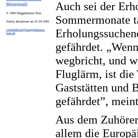
Auch sei der Erh
Müggelwald
© 2000 Müggelheimer Bote
Sommermonate tä
Zuletzt aktualisiert am 01.04.2000
Erholungssuchend
webredaktion@mueggelheimer-
bote.de
gefährdet. „Wenn
wegbricht, und w
Fluglärm, ist di
Gaststätten und B
gefährdet”, meint
Aus dem Zuhörer
allem die Europä