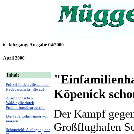
6. Jahrgang, Ausgabe 04/2000
April 2000
"Einfamilienha
Inhalt
Polizei fordert alle zu mehr
Köpenick scho
Nachbarschaftshilfe auf
Anwohner sehen
Waldidylle durch
Produktionslärm gestört
Der Kampf gegen
Die Feuerwehrmänner von
morgen
Großflughafen Sch
Schönefeld: Auslegung der