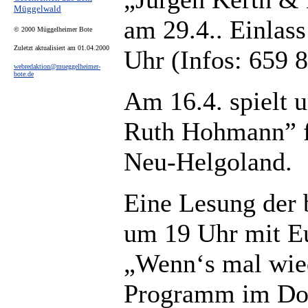
Müggelwald
am 29.4.. Einlass
© 2000 Müggelheimer Bote
Zuletzt aktualisiert am 01.04.2000
Uhr (Infos: 659 8
webredaktion@mueggelheimer-
bote.de
Am 16.4. spielt 
Ruth Hohmann” fü
Neu-Helgoland.
Eine Lesung der 
um 19 Uhr mit Eu
„Wenn‘s mal wie
Programm im Dorf