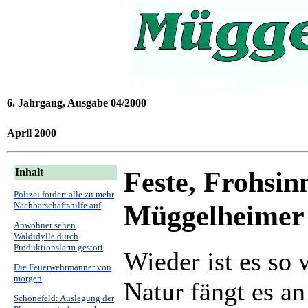
6. Jahrgang, Ausgabe 04/2000
April 2000
Feste, Frohsin
Inhalt
Polizei fordert alle zu mehr
Müggelheimer
Nachbarschaftshilfe auf
Anwohner sehen
Waldidylle durch
Produktionslärm gestört
Wieder ist es so 
Die Feuerwehrmänner von
morgen
Natur fängt es an
Schönefeld: Auslegung der