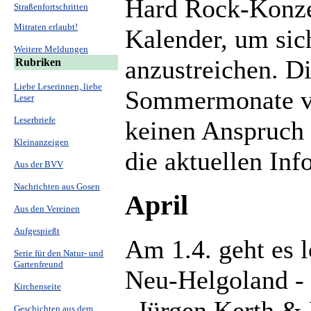
Hard Rock-Konzer
Straßenfortschritten
Mitraten erlaubt!
Kalender, um sic
Weitere Meldungen
anzustreichen. Di
Rubriken
Liebe Leserinnen, liebe
Sommermonate von
Leser
Leserbriefe
keinen Anspruch 
Kleinanzeigen
die aktuellen Inf
Aus der BVV
Nachrichten aus Gosen
April
Aus den Vereinen
Aufgespießt
Am 1.4. geht es l
Serie für den Natur- und
Gartenfreund
Neu-Helgoland - 
Kirchenseite
„Jürgen Kerth & 
Geschichten aus dem