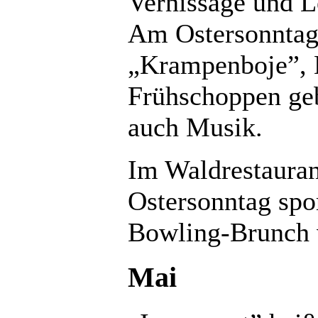
Vernissage und L
Am Ostersonntag 
„Krampenboje”, 
Frühschoppen geb
auch Musik.
Im Waldrestauran
Ostersonntag spo
Bowling-Brunch v
Mai