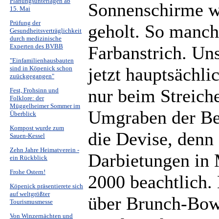
Planungsunterlagen ab
Sonnenschirme we
15. Mai
Prüfung der
geholt. So manch
Gesundheitsverträglichkeit
durch medizinische
Farbanstrich. Uns
Experten des BVBB
"Einfamilienhausbauten
jetzt hauptsächli
sind in Köpenick schon
zuückgegangen"
nur beim Streich
Fest, Frohsinn und
Folklore: der
Müggelheimer Sommer im
Umgraben der Be
Überblick
Kompost wurde zum
die Devise, denn
Sauen-Kessel
Zehn Jahre Heimatverein -
Darbietungen in 
ein Rückblick
Frohe Ostern!
2000 beachtlich. 
Köpenick präsentierete sich
auf weltgrößter
über Brunch-Bowl
Tourismusmesse
Von Winzernächten und