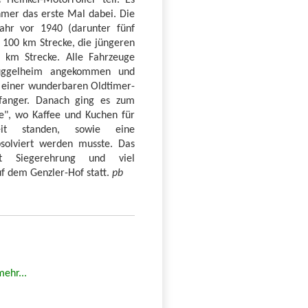
Heinkel-Motorroller teil. Es
hmer das erste Mal dabei. Die
ahr vor 1940 (darunter fünf
 100 km Strecke, die jüngeren
 km Strecke. Alle Fahrzeuge
üggelheim angekommen und
n einer wunderbaren Oldtimer-
anger. Danach ging es zum
le", wo Kaffee und Kuchen für
it standen, sowie eine
bsolviert werden musste. Das
it Siegerehrung und viel
f dem Genzler-Hof statt.
pb
mehr...