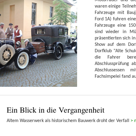
Motorräder und die 
waren einige Teilne
Fahrzeuge mit Bauj
Ford 1A) fuhren eine
Fahrzeuge eine 150
sind wieder in M
präsentierten sich i
Show auf dem Dorf
Dorfklub "Alte Schu
die Fahrer bere
Abschlussprüfung a
Abschlussessen m
Fachsimpelei fand au
Ein Blick in die Vergangenheit
Altem Wasserwerk als historischem Bauwerk droht der Verfall
> 