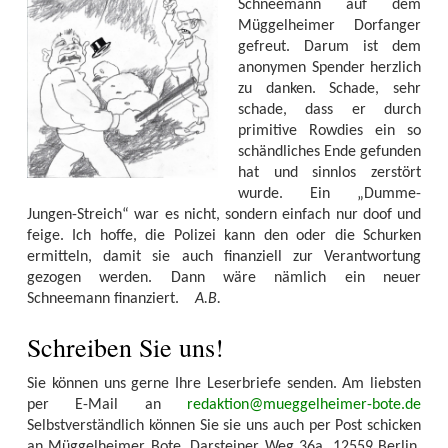
Schneemann auf dem
Müggelheimer Dorfanger
gefreut. Darum ist dem
anonymen Spender herzlich
zu danken. Schade, sehr
schade, dass er durch
primitive Rowdies ein so
schändliches Ende gefunden
hat und sinnlos zerstört
wurde. Ein „Dumme-
Jungen-Streich“ war es nicht, sondern einfach nur doof und
feige. Ich hoffe, die Polizei kann den oder die Schurken
ermitteln, damit sie auch finanziell zur Verantwortung
gezogen werden. Dann wäre nämlich ein neuer
Schneemann finanziert.
A.B.
Schreiben Sie uns!
Sie können uns gerne Ihre Leserbriefe senden. Am liebsten
per E-Mail an
redaktion@mueggelheimer-bote.de
Selbstverständlich können Sie sie uns auch per Post schicken
an Müggelheimer Bote, Darsteiner Weg 36a, 12559 Berlin.