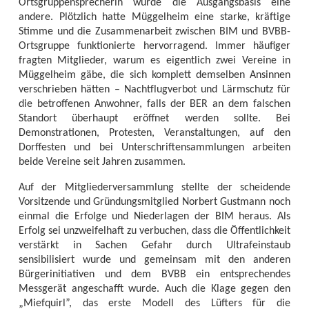
Ortsgruppensprecherin wurde die Ausgangsbasis eine
andere. Plötzlich hatte Müggelheim eine starke, kräftige
Stimme und die Zusammenarbeit zwischen BIM und BVBB-
Ortsgruppe funktionierte hervorragend. Immer häufiger
fragten Mitglieder, warum es eigentlich zwei Vereine in
Müggelheim gäbe, die sich komplett demselben Ansinnen
verschrieben hätten – Nachtflugverbot und Lärmschutz für
die betroffenen Anwohner, falls der BER an dem falschen
Standort überhaupt eröffnet werden sollte. Bei
Demonstrationen, Protesten, Veranstaltungen, auf den
Dorffesten und bei Unterschriftensammlungen arbeiten
beide Vereine seit Jahren zusammen.
Auf der Mitgliederversammlung stellte der scheidende
Vorsitzende und Gründungsmitglied Norbert Gustmann noch
einmal die Erfolge und Niederlagen der BIM heraus. Als
Erfolg sei unzweifelhaft zu verbuchen, dass die Öffentlichkeit
verstärkt in Sachen Gefahr durch Ultrafeinstaub
sensibilisiert wurde und gemeinsam mit den anderen
Bürgerinitiativen und dem BVBB ein entsprechendes
Messgerät angeschafft wurde. Auch die Klage gegen den
„Miefquirl”, das erste Modell des Lüfters für die