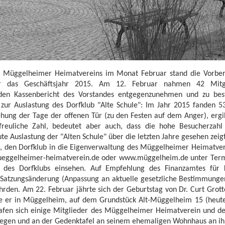
es Müggelheimer Heimatvereins im Monat Februar stand die Vorbe
ür das Geschäftsjahr 2015. Am 12. Februar nahmen 42 Mitg
 den Kassenbericht des Vorstandes entgegenzunehmen und zu best
 zur Auslastung des Dorfklub "Alte Schule": Im Jahr 2015 fanden 53
hung der Tage der offenen Tür (zu den Festen auf dem Anger), ergi
rfreuliche Zahl, bedeutet aber auch, dass die hohe Besucherzahl
ute Auslastung der "Alten Schule" über die letzten Jahre gesehen zeig
, den Dorfklub in die Eigenverwaltung des Müggelheimer Heimatvere
ueggelheimer-heimatverein.de oder www.müggelheim.de unter Ter
 des Dorfklubs einsehen. Auf Empfehlung des Finanzamtes für K
Satzungsänderung (Anpassung an aktuelle gesetzliche Bestimmungen
hrden. Am 22. Februar jährte sich der Geburtstag von Dr. Curt Grot
te er in Müggelheim, auf dem Grundstück Alt-Müggelheim 15 (heut
rafen sich einige Mitglieder des Müggelheimer Heimatverein und d
gen und an der Gedenktafel an seinem ehemaligen Wohnhaus an ihn 