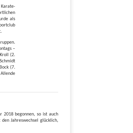
 Karate-
rtlichen
urde als
portclub
.
Gruppen.
ontags –
roll (2.
 Schmidt
Bock (7.
 Allende
r 2018 begonnen, so ist auch
t den Jahreswechsel glücklich,