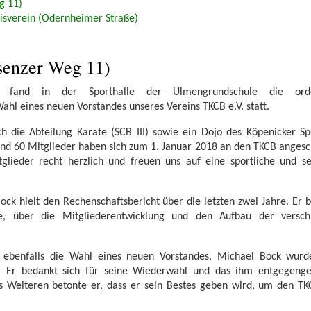
g 11)
isverein (Odernheimer Straße)
enzer Weg 11)
fand in der Sporthalle der Ulmengrundschule die orde
hl eines neuen Vorstandes unseres Vereins TKCB e.V. statt.
 die Abteilung Karate (SCB III) sowie ein Dojo des Köpenicker Sp
und 60 Mitglieder haben sich zum 1. Januar 2018 an den TKCB angesc
lieder recht herzlich und freuen uns auf eine sportliche und s
ock hielt den Rechenschaftsbericht über die letzten zwei Jahre. Er b
ge, über die Mitgliederentwicklung und den Aufbau der versch
 ebenfalls die Wahl eines neuen Vorstandes. Michael Bock wurde
t. Er bedankt sich für seine Wiederwahl und das ihm entgegenge
es Weiteren betonte er, dass er sein Bestes geben wird, um den T