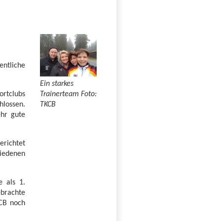
ntliche
Ein starkes
ortclubs
Trainerteam Foto:
hlossen.
TKCB
ehr gute
erichtet
iedenen
 als 1.
brachte
KCB noch