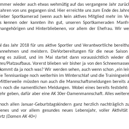
 immer wieder auch etwas wehmütig auf das vergangene Jahr zurück
Jahren von uns gegangen sind. Hier erreichte uns zum Ende des Jahre
 lieber Sportkamerad (wenn auch kein aktives Mitglied mehr im Ve
uns kennen oder kannten ihn gut, unseren Sportkameraden Manfre
nangehörigen und Hinterbliebenen, vor allem der Ehefrau. Wir wer
l das Jahr 2018 für uns aktive Sportler und Verantwortliche bereith
annehmen und meistern. DieVorbereitungen für die neue Saiso
ng es zulässt, und im Mai startet dann voraussichtlich wieder di
es/Platzaufbaus. Vorerst blieben wir bisher ja von den Schneemassen
t kommt da ja noch was? Wir werden sehen, auch wenn schon „ein lei
r die Tennisanlage noch weiterhin im Winterschlaf und die Trainingsei
 Mittlerweile müssten nun auch die Mannschaftsmeldungen bereits
nn noch die namentlichen Meldungen. Wobei eines bereits feststeht: 
r geben, dafür aber eine AK 30er-Damenmannschaft. Alles weitere 
noch allen Januar-Geburtstagskindern ganz herzlich nachträglich 
edenes und vor allem gesundes neues Lebensjahr, voller Aktivität
artz (Damen AK 40+)