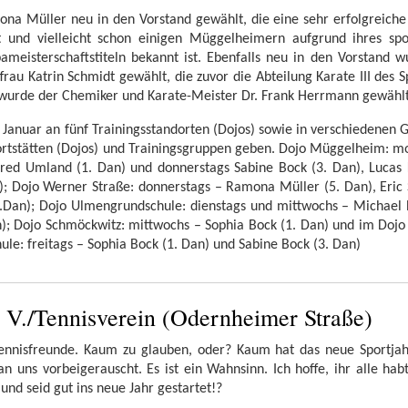
ona Müller neu in den Vorstand gewählt, die eine sehr erfolgreiche
st und vielleicht schon einigen Müggelheimern aufgrund ihres spo
ameisterschaftstiteln bekannt ist. Ebenfalls neu in den Vorstand w
frau Katrin Schmidt gewählt, die zuvor die Abteilung Karate III des S
t wurde der Chemiker und Karate-Meister Dr. Frank Herrmann gewählt
. Januar an fünf Trainingsstandorten (Dojos) sowie in verschiedenen 
portstätten (Dojos) und Trainingsgruppen geben. Dojo Müggelheim: m
red Umland (1. Dan) und donnerstags Sabine Bock (3. Dan), Lucas K
u); Dojo Werner Straße: donnerstags – Ramona Müller (5. Dan), Eric
.Dan); Dojo Ulmengrundschule: dienstags und mittwochs – Michael 
n); Dojo Schmöckwitz: mittwochs – Sophia Bock (1. Dan) und im Dojo
e: freitags – Sophia Bock (1. Dan) und Sabine Bock (3. Dan)
V./Tennisverein (Odernheimer Straße)
Tennisfreunde. Kaum zu glauben, oder? Kaum hat das neue Sportjah
 uns vorbeigerauscht. Es ist ein Wahnsinn. Ich hoffe, ihr alle hab
und seid gut ins neue Jahr gestartet!?