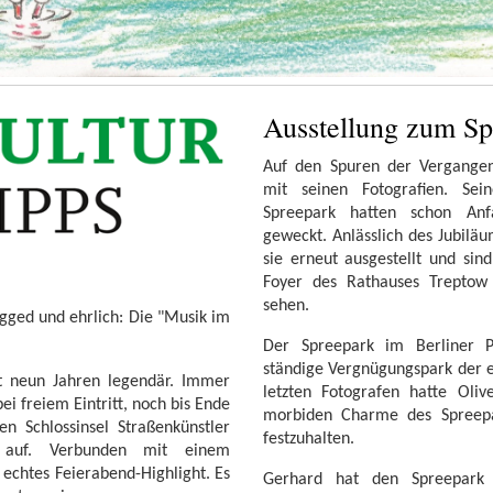
Ausstellung zum Sp
Auf den Spuren der Vergangen
mit seinen Fotografien. Sei
Spreepark hatten schon Anf
geweckt. Anlässlich des Jubil
sie erneut ausgestellt und si
Foyer des Rathauses Treptow
sehen.
ged und ehrlich: Die "Musik im
Der Spreepark im Berliner P
ständige Vergnügungspark der 
it neun Jahren legendär. Immer
letzten Fotografen hatte Oli
i freiem Eintritt, noch bis Ende
morbiden Charme des Spreepa
n Schlossinsel Straßenkünstler
festzuhalten.
es auf. Verbunden mit einem
 echtes Feierabend-Highlight. Es
Gerhard hat den Spreepark