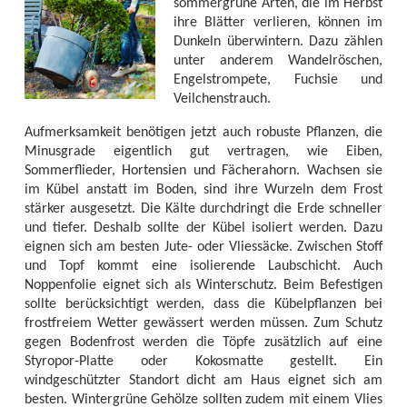
sommergrüne Arten, die im Herbst
ihre Blätter verlieren, können im
Dunkeln überwintern. Dazu zählen
unter anderem Wandelröschen,
Engelstrompete, Fuchsie und
Veilchenstrauch.
Aufmerksamkeit benötigen jetzt auch robuste Pflanzen, die
Minusgrade eigentlich gut vertragen, wie Eiben,
Sommerflieder, Hortensien und Fächerahorn. Wachsen sie
im Kübel anstatt im Boden, sind ihre Wurzeln dem Frost
stärker ausgesetzt. Die Kälte durchdringt die Erde schneller
und tiefer. Deshalb sollte der Kübel isoliert werden. Dazu
eignen sich am besten Jute- oder Vliessäcke. Zwischen Stoff
und Topf kommt eine isolierende Laubschicht. Auch
Noppenfolie eignet sich als Winterschutz. Beim Befestigen
sollte berücksichtigt werden, dass die Kübelpflanzen bei
frostfreiem Wetter gewässert werden müssen. Zum Schutz
gegen Bodenfrost werden die Töpfe zusätzlich auf eine
Styropor-Platte oder Kokosmatte gestellt. Ein
windgeschützter Standort dicht am Haus eignet sich am
besten. Wintergrüne Gehölze sollten zudem mit einem Vlies