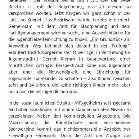
bedeuten. „Der Konsum verrät uns nicht, wer der neue
Besitzer ist mit der Begründung, das sei diesem so
versprochen worden. Jetzt hängen wir ganz schön in der
Luft”, so Kühnel. Das Bezirksamt wurde bereits informiert.
Gemeinsam mit dem Amt für Stadtplanung und dem
Facilitymanagement wird versucht, eine Ausweichfläche für
die Jugendfreizeiteinrichtung zu finden. „Ein Grundstück am
Annweiler Weg befindet sich derzeit in der Prüfung”,
erläutert Bezirksbürgermeister Oliver Igel in Vertretung für
Jugendstadtrat Gernot Klemm in Beantwortung einer
schriftlichen Anfrage. Perspektivisch sähe das Jugendamt
aber eher die Notwendigkeit eine Einrichtung für
sogenannte Lückekinder zu schaffen – also Kinder zwischen
zehn und 14 Jahren, die keine richtigen Kinder mehr, aber
auch noch keine Jugendlichen sind.
In der sozialräumlichen Struktur Müggelheims sei insgesamt
ein hoher Sozialindex mit einem stabilen sozialen Niveau zu
verzeichnen. Neben den kommerziellen Angeboten, wie
Musikschulen, die Ballettschule oder verschiedene
Sportvereine kommt das nichtkommerzielle Angebot der
Freiwilligen Feuerwehr. Doch die Zahl der Zuzüge von