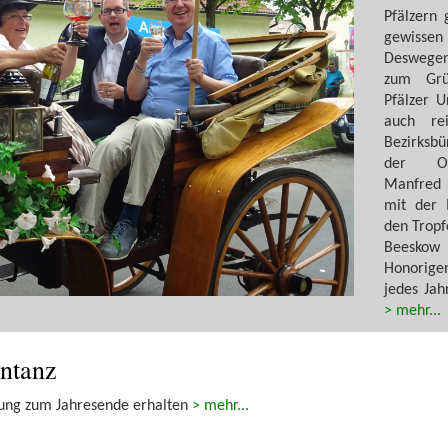
Pfälzern 
gewissen 
Deswegen
zum Grü
Pfälzer 
auch rei
Bezirksb
der Od
Manfred 
mit der 
den Trop
Beeskow
Honorig
jedes Ja
> mehr...
entanz
igung zum Jahresende erhalten
> mehr...