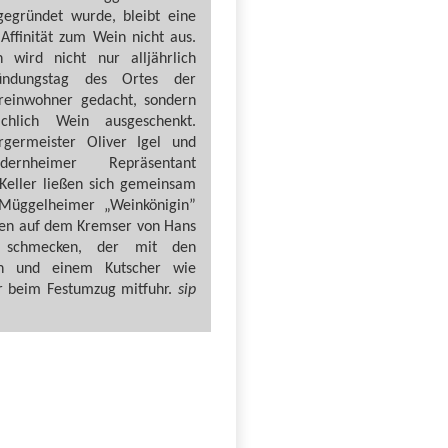
gegründet wurde, bleibt eine
Affinität zum Wein nicht aus.
 wird nicht nur alljährlich
ndungstag des Ortes der
Ureinwohner gedacht, sondern
chlich Wein ausgeschenkt.
ürgermeister Oliver Igel und
ernheimer Repräsentant
Keller ließen sich gemeinsam
Müggelheimer „Weinkönigin”
fen auf dem Kremser von Hans
 schmecken, der mit den
en und einem Kutscher wie
hr beim Festumzug mitfuhr.
sip