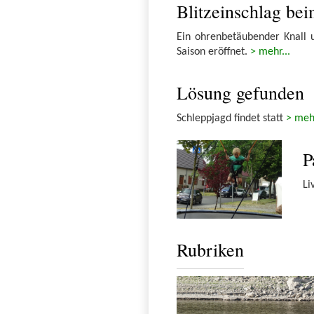
Blitzeinschlag be
Ein ohrenbetäubender Knall 
Saison eröffnet.
> mehr...
Lösung gefunden
Schleppjagd findet statt
> mehr
P
Li
Rubriken