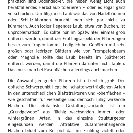
praktisch sind Bodendecker, die neben wenig Licht auch
herabfallendes Herbstlaub tolerieren – oder es sogar ganz
verschlucken. Um filigranes Laub wie das von Nadelbäumen
oder Schlitz-Ahornen braucht man sich gar nicht zu
kümmern. Auch locker liegendes Laub, etwa von Buchen, ist
unproblematisch. Es sollte nur im Spätwinter einmal grob
entfernt werden, damit der Frühlingsaspekt der Pflanzungen
besser zum Tragen kommt. Lediglich bei Gehölzen mit sehr
großen oder ledrigen Blättern wie von Trompetenbaum
oder Magnolie sollte das Laub bereits im Spätherbst
entfernt werden, damit die Pflanzen darunter nicht faulen.
Das muss man bei Rasenflächen allerdings auch machen.
Die Auswahl geeigneter Pflanzen ist erfreulich groß. Der
optische Schwerpunkt liegt bei schattenverträglichen Arten
in den unterschiedlichen Blattstrukturen und -oberflächen –
wie geschaffen für vielseitige und dennoch ruhig wirkende
Flächen. Die einfachste Gestaltungsvariante ist ein
„Grundgewebe“ aus flächig wachsenden immer- oder
wintergrünen Arten, in das einzelne Strukturgeber
eingebunden werden. Attraktive zusammenhängende
Flächen bildet zum Beispiel das im Frühling violett oder