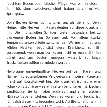
feuchtem Boden oder falscher Pflege, was wir in diesem
Jahr höchstens selbstverschuldet haben durch zu viel
Sprengen...
Dollarflecken hören sich schöner an, als sie sind. Denn
kleine, helle Flecken im Rasen deuten auf diese Krankheit
hin. Die münzgroßen Schäden treten besonders bei zu
trockenem Boden im Sommer auf. Vor allem starke
Temperaturunterschiede zwischen der Wärme am Tag und
kühlen Nächten begünstigt diese Krankheit. Es hilft
vorbeugend, wenn man den Rasen nicht zu kurz mäht, ihn
düngt und am besten morgens wässert. Zu lange
Trockenzeiten sollten vermieden werden.
Hellbraune unregelmäßige Flecken auf dem Rasen und
Halme mit rosafarbenen Verzweigungen weisen dagegen
meist auf Rotspitzigkeit hin. Die Krankheit ist häufig eine
Folge von Staunässe – relativ selten bei unserer märkischen
Sandbüchse. Sie kann aber auch aufgrund einer falschen
Nährstoffgabe entstehen. Wenn es warm und feucht ist,
fühlt sich dieser Pilz besonders wohl. Abhilfe schafft man, in
dem man den Rasen stärkt. Oft genügt schon eine Ex-